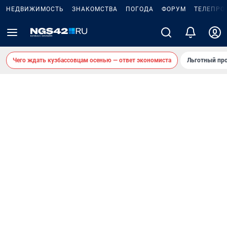
НЕДВИЖИМОСТЬ
ЗНАКОМСТВА
ПОГОДА
ФОРУМ
ТЕЛЕПРО
Чего ждать кузбассовцам осенью — ответ экономиста
Льготный про