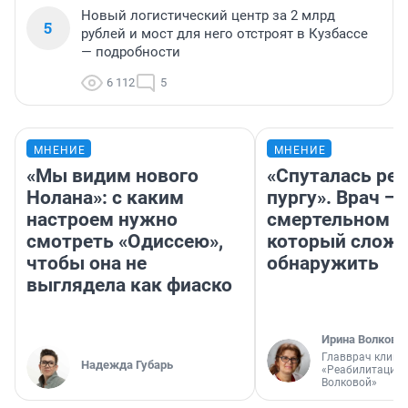
Новый логистический центр за 2 млрд
5
рублей и мост для него отстроят в Кузбассе
— подробности
6 112
5
МНЕНИЕ
МНЕНИЕ
«Мы видим нового
«Спуталась реч
Нолана»: с каким
пургу». Врач — 
настроем нужно
смертельном д
смотреть «Одиссею»,
который слож
чтобы она не
обнаружить
выглядела как фиаско
Ирина Волкова
Главврач клини
Надежда Губарь
«Реабилитация 
Волковой»