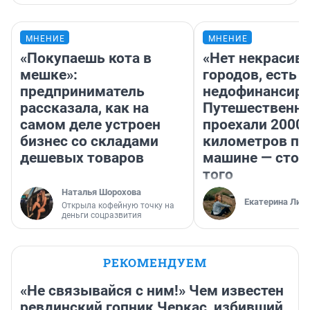
МНЕНИЕ
МНЕНИЕ
«Покупаешь кота в
«Нет некрасив
мешке»:
городов, есть
предприниматель
недофинансиро
рассказала, как на
Путешественн
самом деле устроен
проехали 2000
бизнес со складами
километров по 
дешевых товаров
машине — стои
того
Наталья Шорохова
Екатерина Лит
Открыла кофейную точку на
деньги соцразвития
РЕКОМЕНДУЕМ
«Не связывайся с ним!» Чем известен
ревдинский гопник Черкас, избивший