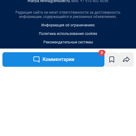
mariya.revina@shkulev.ru
, моб. +7 910 402 4056
Редакция сайта не несет ответственности за достоверность
информации, содержащейся в рекламных объявлениях.
Информация об ограничениях
Политика использования cookies
Рекомендательные системы
Политика конфиденциальности и обработки персональных данных и
0
правила использования сайта
Комментарии
Написать комментарий
© ООО «Сеть городских порталов»
© ООО «Интернет Технологии»