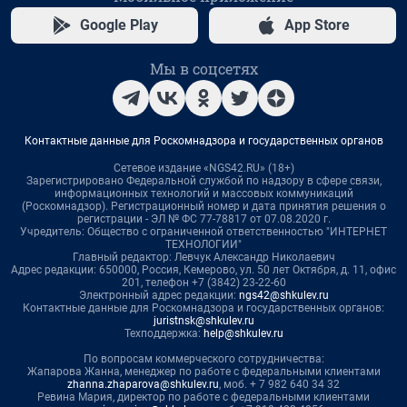
Google Play
App Store
Мы в соцсетях
Контактные данные для Роскомнадзора и государственных органов
Сетевое издание «NGS42.RU» (18+)
Зарегистрировано Федеральной службой по надзору в сфере связи,
информационных технологий и массовых коммуникаций
(Роскомнадзор). Регистрационный номер и дата принятия решения о
регистрации - ЭЛ № ФС 77-78817 от 07.08.2020 г.
Учредитель: Общество с ограниченной ответственностью "ИНТЕРНЕТ
ТЕХНОЛОГИИ"
Главный редактор: Левчук Александр Николаевич
Адрес редакции: 650000, Россия, Кемерово, ул. 50 лет Октября, д. 11, офис
201, телефон +7 (3842) 23-22-60
Электронный адрес редакции:
ngs42@shkulev.ru
Контактные данные для Роскомнадзора и государственных органов:
juristnsk@shkulev.ru
Техподдержка:
help@shkulev.ru
По вопросам коммерческого сотрудничества:
Жапарова Жанна, менеджер по работе с федеральными клиентами
zhanna.zhaparova@shkulev.ru
, моб. + 7 982 640 34 32
Ревина Мария, директор по работе с федеральными клиентами