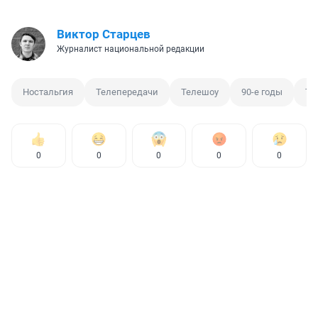
Виктор Старцев
Журналист национальной редакции
Ностальгия
Телепередачи
Телешоу
90-е годы
Те
0
0
0
0
0