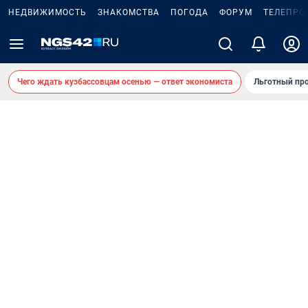
НЕДВИЖИМОСТЬ
ЗНАКОМСТВА
ПОГОДА
ФОРУМ
ТЕЛЕПРО
Чего ждать кузбассовцам осенью — ответ экономиста
Льготный про