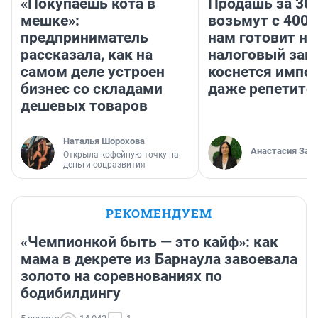
«Покупаешь кота в
Продашь за 300
мешке»:
возьмут с 4000
предприниматель
нам готовит н
рассказала, как на
налоговый зако
самом деле устроен
коснется импор
бизнес со складами
даже репетито
дешевых товаров
Наталья Шорохова
Анастасия Зав
Открыла кофейную точку на
деньги соцразвития
РЕКОМЕНДУЕМ
«Чемпионкой быть — это кайф»: как
мама в декрете из Барнаула завоевала
золото на соревнованиях по
бодибилдингу