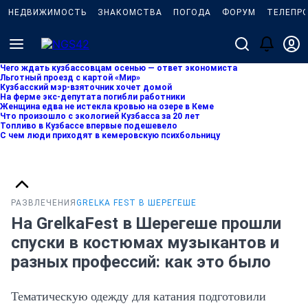
НЕДВИЖИМОСТЬ
ЗНАКОМСТВА
ПОГОДА
ФОРУМ
ТЕЛЕПР
Чего ждать кузбассовцам осенью — ответ экономиста
Льготный проезд с картой «Мир»
Кузбасский мэр-взяточник хочет домой
На ферме экс-депутата погибли работники
Женщина едва не истекла кровью на озере в Кеме
Что произошло с экологией Кузбасса за 20 лет
Топливо в Кузбассе впервые подешевело
С чем люди приходят в кемеровскую психбольницу
РАЗВЛЕЧЕНИЯ
GRELKA FEST В ШЕРЕГЕШЕ
На GrelkaFest в Шерегеше прошли
спуски в костюмах музыкантов и
разных профессий: как это было
Тематическую одежду для катания подготовили