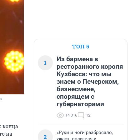
ТОП 5
Из бармена в
1
ресторанного короля
Кузбасса: что мы
знаем о Печерском,
бизнесмене,
спорящем с
ли
губернаторами
14 016
12
с конца
«Руки и ноги разбросало,
то на
2
ужас»: водителя и