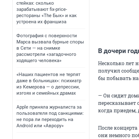
стейках: сколько
зарабатывают fix-price-
рестораны «The Бык» и как
устроена их франшиза
Фотография с поверхности
Марса вызвала бурные споры
в Сети — на снимке
В дочери год
рассмотрели «загадочного
ходящего человека»
Несколько лет н
получил сообщен
«Наших пациентов не терпят
бы побывать на 
даже в больницах»: психиатр
из Кемерова — о депрессии,
изгоях и семейных драмах
— Он сидит дома
пересказывает 
Apple приняла журналиста за
когда приедем, 
пользователя под санкциями:
не пора ли переходить на
Android или «Аврору»
После концерта 
они немного по