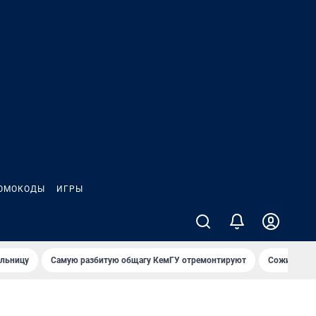
ОМОКОДЫ
ИГРЫ
ольницу
Самую разбитую общагу КемГУ отремонтируют
Сожительни