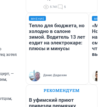
5 741
5
МНЕНИЕ
МНЕНИ
Тепло для бюджета, но
«Мы в
холодно в салоне
Нолан
зимой. Водитель 13 лет
настр
ездит на электрокаре:
смотр
плюсы и минусы
чтобы
р
выгля
тец хотел
церт, —
Денис Дедюхин
лем,
РЕКОМЕНДУЕМ
отцом,
В уфимский приют
привезли пермячку