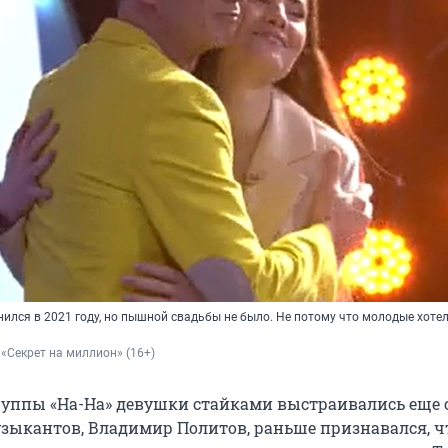
ился в 2021 году, но пышной свадьбы не было. Не потому что молодые хоте
 «Секрет на миллион» (16+)
руппы «На-На» девушки стайками выстраивались еще 
музыкантов, Владимир Политов, раньше признавался, ч