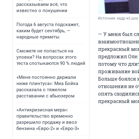
рассказываем всё, что
известно о покушении
Источник: 
кадр из шоу
Погода 6 августа подскажет,
каким будет сентябрь, —
— У меня был с
народные приметы
взаимоотношени
прекрасный моме
Сможете не попасться на
предложил Оле:
уловки? На вопросах этого
теста спотыкаются 90 % людей
потому что дли
проживание вой
«Меня постоянно держали
Больше боялся не
ниже плинтуса»: Миа Бойка
отношения не о
рассказала о тяжелом
опять сходились
расставании с абьюзером
прекрасный мом
«Антикризисная мера»:
правительство временно
разрешило продажу и ввоз
бензина «Евро-2» и «Евро-3»