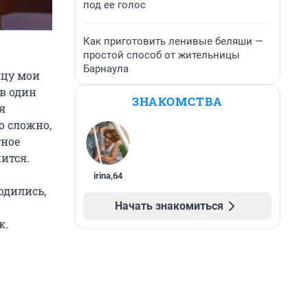
под ее голос
Как приготовить ленивые беляши —
простой способ от жительницы
Барнаула
нцу мои
в один
ЗНАКОМСТВА
я
о сложно,
тное
ится.
irina
,
64
одились,
Начать знакомиться
к.