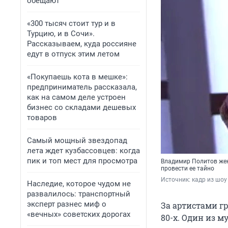
обещают
«300 тысяч стоит тур и в
Турцию, и в Сочи».
Рассказываем, куда россияне
едут в отпуск этим летом
«Покупаешь кота в мешке»:
предприниматель рассказала,
как на самом деле устроен
бизнес со складами дешевых
товаров
Самый мощный звездопад
лета ждет кузбассовцев: когда
пик и топ мест для просмотра
Владимир Политов жен
провести ее тайно
Источник: 
кадр из шоу
Наследие, которое чудом не
развалилось: транспортный
эксперт разнес миф о
За артистами г
«вечных» советских дорогах
80-х. Один из 