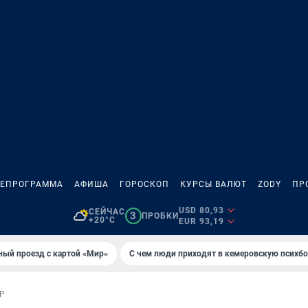
ЛЕПРОГРАММА
АФИША
ГОРОСКОП
КУРСЫ ВАЛЮТ
ZODY
ПР
USD 80,93
СЕЙЧАС
3
ПРОБКИ
+20°C
EUR 93,19
ный проезд с картой «Мир»
С чем люди приходят в кемеровскую психб
Р