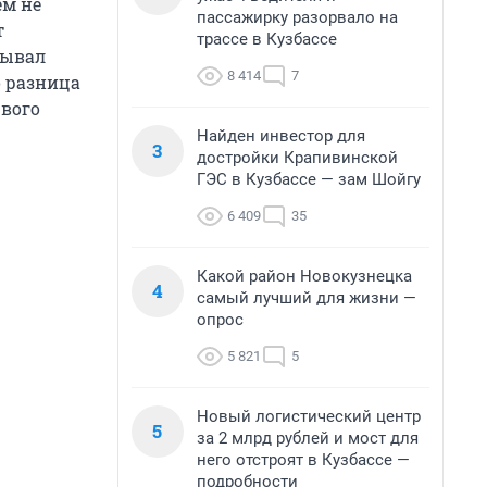
ем не
пассажирку разорвало на
т
трассе в Кузбассе
рывал
8 414
7
о разница
рвого
Найден инвестор для
3
достройки Крапивинской
ГЭС в Кузбассе — зам Шойгу
6 409
35
Какой район Новокузнецка
4
самый лучший для жизни —
опрос
5 821
5
Новый логистический центр
5
за 2 млрд рублей и мост для
него отстроят в Кузбассе —
подробности