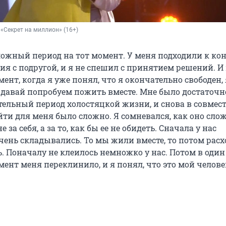
 «Секрет на миллион» (16+)
ложный период на тот момент. У меня подходили к ко
я с подругой, и я не спешил с принятием решений. И 
нт, когда я уже понял, что я окончательно свободен, 
 давай попробуем пожить вместе. Мне было достаточн
тельный период холостяцкой жизни, и снова в совмес
ти для меня было сложно. Я сомневался, как оно слож
 за себя, а за то, как бы ее не обидеть. Сначала у нас
чень складывались. То мы жили вместе, то потом расх
. Поначалу не клеилось немножко у нас. Потом в один
ент меня переклинило, и я понял, что это мой челове