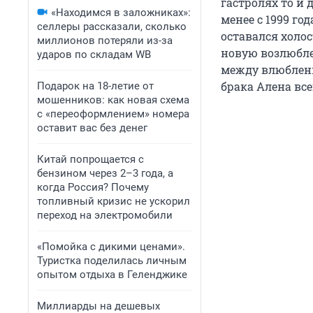
гастролях то и
«Находимся в заложниках»:
менее с 1999 го
селлеры рассказали, сколько
оставался холос
миллионов потеряли из-за
новую возлюбле
ударов по складам WB
между влюбленн
брака Алена вс
Подарок на 18-летие от
мошенников: как новая схема
с «переоформлением» номера
оставит вас без денег
Китай попрощается с
бензином через 2–3 года, а
когда Россия? Почему
топливный кризис не ускорил
переход на электромобили
«Помойка с дикими ценами».
Туристка поделилась личным
опытом отдыха в Геленджике
Миллиарды на дешевых