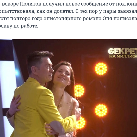
о вскоре Политов получил новое сообщение от поклон
пытствовала, как он долетел. С тех пор у пары завяза
устя полтора года эпистолярного романа Оля написала
скву по работе.