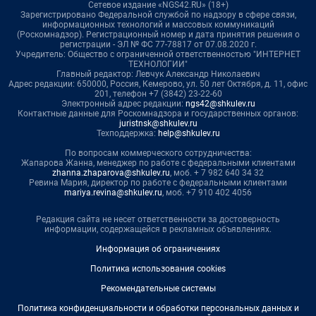
Сетевое издание «NGS42.RU» (18+)
Зарегистрировано Федеральной службой по надзору в сфере связи,
информационных технологий и массовых коммуникаций
(Роскомнадзор). Регистрационный номер и дата принятия решения о
регистрации - ЭЛ № ФС 77-78817 от 07.08.2020 г.
Учредитель: Общество с ограниченной ответственностью "ИНТЕРНЕТ
ТЕХНОЛОГИИ"
Главный редактор: Левчук Александр Николаевич
Адрес редакции: 650000, Россия, Кемерово, ул. 50 лет Октября, д. 11, офис
201, телефон +7 (3842) 23-22-60
Электронный адрес редакции:
ngs42@shkulev.ru
Контактные данные для Роскомнадзора и государственных органов:
juristnsk@shkulev.ru
Техподдержка:
help@shkulev.ru
По вопросам коммерческого сотрудничества:
Жапарова Жанна, менеджер по работе с федеральными клиентами
zhanna.zhaparova@shkulev.ru
, моб. + 7 982 640 34 32
Ревина Мария, директор по работе с федеральными клиентами
mariya.revina@shkulev.ru
, моб. +7 910 402 4056
Редакция сайта не несет ответственности за достоверность
информации, содержащейся в рекламных объявлениях.
Информация об ограничениях
Политика использования cookies
Рекомендательные системы
Политика конфиденциальности и обработки персональных данных и