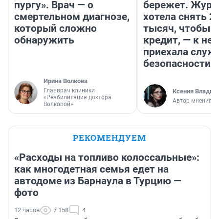
пургу». Врач — о
бережет. Журн
смертельном диагнозе,
хотела снять 2
который сложно
тысяч, чтобы п
обнаружить
кредит, — к не
приехала служ
безопасности
Ирина Волкова
Главврач клиники
Ксения Владим
«Реабилитация доктора
Автор мнения
Волковой»
РЕКОМЕНДУЕМ
«Расходы на топливо колоссальные»:
как многодетная семья едет на
автодоме из Барнаула в Турцию —
фото
12 часов
7 158
4