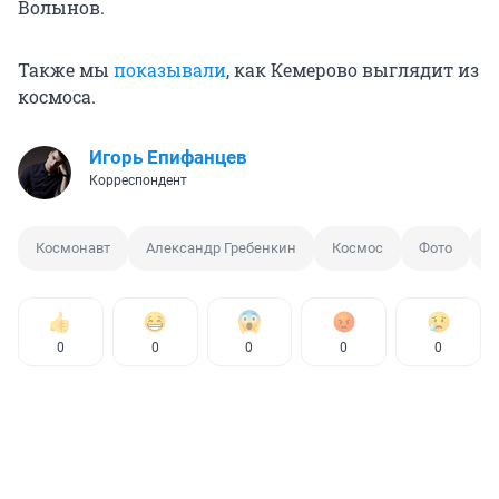
Волынов.
Также мы
показывали
, как Кемерово выглядит из
космоса.
Игорь Епифанцев
Корреспондент
Космонавт
Александр Гребенкин
Космос
Фото
М
0
0
0
0
0