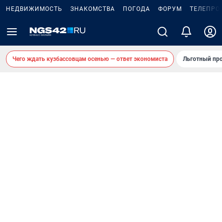
НЕДВИЖИМОСТЬ
ЗНАКОМСТВА
ПОГОДА
ФОРУМ
ТЕЛЕПРО
Чего ждать кузбассовцам осенью — ответ экономиста
Льготный про