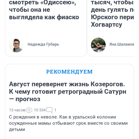
смотреть «Одиссею»,
тысяч, чтобы 
чтобы она не
день гулять по
выглядела как фиаско
Юрского перио
Хогвартсу
Надежда Губарь
Яна Шаламова
РЕКОМЕНДУЕМ
Август перевернет жизнь Козерогов.
К чему готовит ретроградный Сатурн
— прогноз
13 часов
10 334
1
С рождения в неволе. Как в уральской колонии
осужденные мамы отбывают срок вместе со своими
детьми