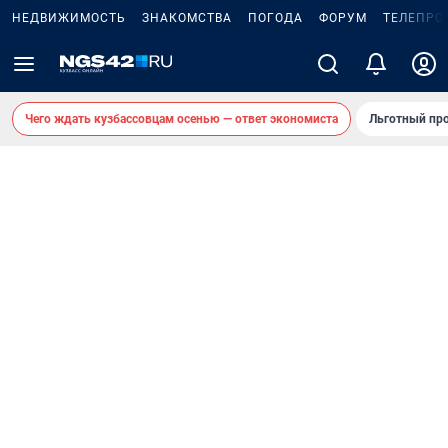
НЕДВИЖИМОСТЬ
ЗНАКОМСТВА
ПОГОДА
ФОРУМ
ТЕЛЕПРО
Чего ждать кузбассовцам осенью — ответ экономиста
Льготный про