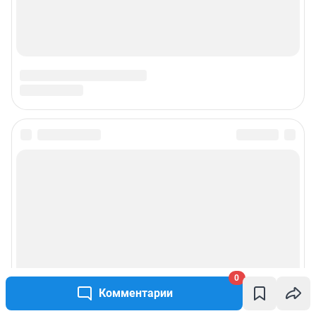
Наши вакансии
Техподдержка
Предвыборная агитация
Все города сети
Мобильное приложение
Google Play
App Store
Мы в соцсетях
0
Контактные данные для Роскомнадзора и государственных органов
Комментарии
Сетевое издание «NGS42.RU» (18+)