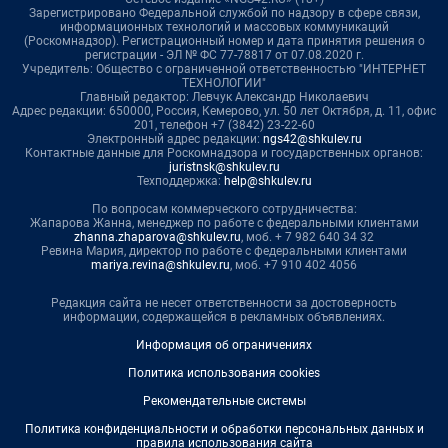
Зарегистрировано Федеральной службой по надзору в сфере связи,
информационных технологий и массовых коммуникаций
(Роскомнадзор). Регистрационный номер и дата принятия решения о
регистрации - ЭЛ № ФС 77-78817 от 07.08.2020 г.
Учредитель: Общество с ограниченной ответственностью "ИНТЕРНЕТ
ТЕХНОЛОГИИ"
Главный редактор: Левчук Александр Николаевич
Адрес редакции: 650000, Россия, Кемерово, ул. 50 лет Октября, д. 11, офис
201, телефон +7 (3842) 23-22-60
Электронный адрес редакции:
ngs42@shkulev.ru
Контактные данные для Роскомнадзора и государственных органов:
juristnsk@shkulev.ru
Техподдержка:
help@shkulev.ru
По вопросам коммерческого сотрудничества:
Жапарова Жанна, менеджер по работе с федеральными клиентами
zhanna.zhaparova@shkulev.ru
, моб. + 7 982 640 34 32
Ревина Мария, директор по работе с федеральными клиентами
mariya.revina@shkulev.ru
, моб. +7 910 402 4056
Редакция сайта не несет ответственности за достоверность
информации, содержащейся в рекламных объявлениях.
Информация об ограничениях
Политика использования cookies
Рекомендательные системы
Политика конфиденциальности и обработки персональных данных и
правила использования сайта