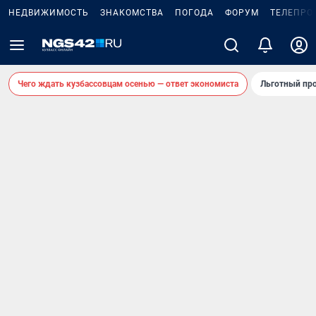
НЕДВИЖИМОСТЬ
ЗНАКОМСТВА
ПОГОДА
ФОРУМ
ТЕЛЕПРО
Чего ждать кузбассовцам осенью — ответ экономиста
Льготный про