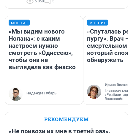
5 859
5
МНЕНИЕ
МНЕНИЕ
«Мы видим нового
«Спуталась реч
Нолана»: с каким
пургу». Врач — 
настроем нужно
смертельном д
смотреть «Одиссею»,
который слож
чтобы она не
обнаружить
выглядела как фиаско
Ирина Волкова
Главврач клини
Надежда Губарь
«Реабилитация 
Волковой»
РЕКОМЕНДУЕМ
«Не привози их мне в третий раз».