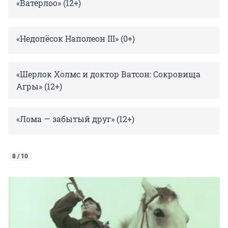
«Ватерлоо» (12+)
«Недопёсок Наполеон III» (0+)
«Шерлок Холмс и доктор Ватсон: Сокровища
Агры» (12+)
«Лома — забытый друг» (12+)
8 / 10