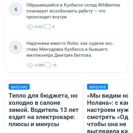
Обрушившийся в Кузбассе склад Wildberries
4
планирует возобновить работу — что
происходит внутри
4 921
8
Наручники вместо Rolex: как судили экс-
5
главу Минздрава Кузбасса и бывшего
миллионера Дмитрия Беглова
4 589
15
МНЕНИЕ
МНЕНИЕ
Тепло для бюджета, но
«Мы видим нов
холодно в салоне
Нолана»: с как
зимой. Водитель 13 лет
настроем нужн
ездит на электрокаре:
смотреть «Оди
плюсы и минусы
чтобы она не
выглядела как