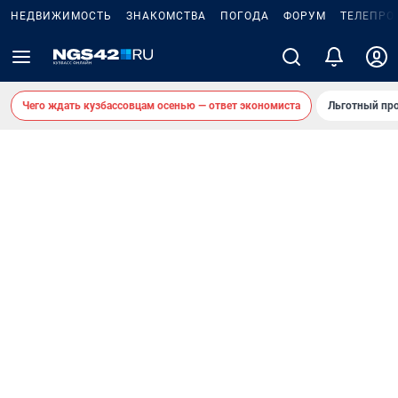
НЕДВИЖИМОСТЬ
ЗНАКОМСТВА
ПОГОДА
ФОРУМ
ТЕЛЕПРО
Чего ждать кузбассовцам осенью — ответ экономиста
Льготный про