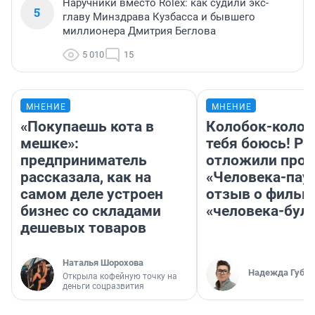
Наручники вместо Rolex: как судили экс-
5
главу Минздрава Кузбасса и бывшего
миллионера Дмитрия Беглова
5 010
15
МНЕНИЕ
МНЕНИЕ
«Покупаешь кота в
Колобок-колобо
мешке»:
тебя боюсь! Ра
предприниматель
отложили прок
рассказала, как на
«Человека-пау
самом деле устроен
отзыв о фильм
бизнес со складами
«человека-бул
дешевых товаров
Наталья Шорохова
Надежда Губар
Открыла кофейную точку на
деньги соцразвития