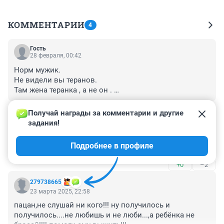
КОММЕНТАРИИ
4
Гость
28 февраля, 00:42
Норм мужик. 

Не видели вы теранов. 

Там жена теранка , а не он . 

И руко прикоадством занимается она , а не он. 

+0
–2
Да и вообще . 

Получай награды за комментарии и другие 
Посадите меня дома дайте мне кухню , оборку стирку 
задания!
Гость
я с радостью . 

5 апреля 2025, 19:58
В реальной жизни не выбирают сама рабоешь и по 
Подробнее в профиле
А на Лепса хейта нет? Он себе жену воспитывает
дому сама
+0
–2
279738665
23 марта 2025, 22:58
пацан,не слушай ни кого!!! ну получилось и 
получилось....не любишь и не люби...,а ребёнка не 