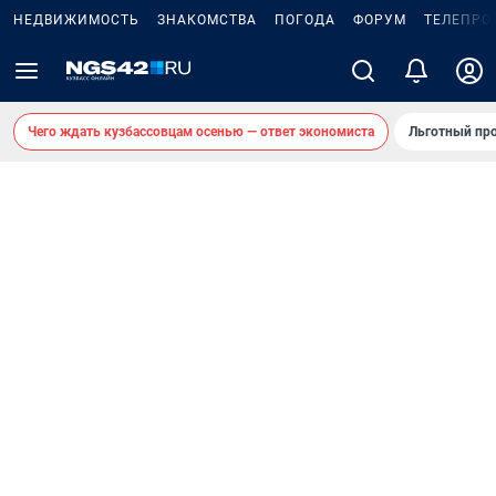
НЕДВИЖИМОСТЬ
ЗНАКОМСТВА
ПОГОДА
ФОРУМ
ТЕЛЕПРО
Чего ждать кузбассовцам осенью — ответ экономиста
Льготный про