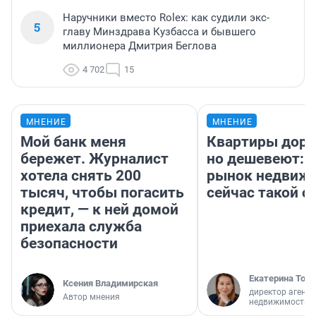
Наручники вместо Rolex: как судили экс-
5
главу Минздрава Кузбасса и бывшего
миллионера Дмитрия Беглова
4 702
15
МНЕНИЕ
МНЕНИЕ
Мой банк меня
Квартиры дор
бережет. Журналист
но дешевеют: 
хотела снять 200
рынок недвиж
тысяч, чтобы погасить
сейчас такой 
кредит, — к ней домой
приехала служба
безопасности
Екатерина Торо
Ксения Владимирская
директор агентс
Автор мнения
недвижимости