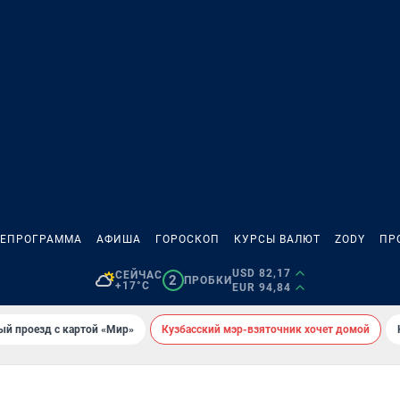
ЛЕПРОГРАММА
АФИША
ГОРОСКОП
КУРСЫ ВАЛЮТ
ZODY
ПР
USD 82,17
СЕЙЧАС
2
ПРОБКИ
+17°C
EUR 94,84
ый проезд с картой «Мир»
Кузбасский мэр-взяточник хочет домой