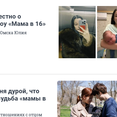
естно о
оу «Мама в 16»
 Омска Юлия
ня дурой, что
судьба «мамы в
отношениях с отцом