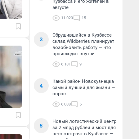
Кузбасса и его жителей в
августе
11 020
15
Обрушившийся в Кузбассе
3
склад Wildberries планирует
возобновить работу — что
происходит внутри
6 181
9
Какой район Новокузнецка
4
самый лучший для жизни —
опрос
6 088
5
Новый логистический центр
5
за 2 млрд рублей и мост для
него отстроят в Кузбассе —