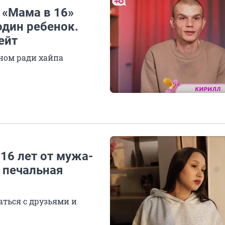
 «Мама в 16»
 один ребенок.
ейт
ном ради хайпа
16 лет от мужа-
— печальная
аться с друзьями и