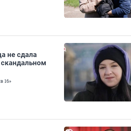
ца не сдала
в скандальном
в 16»