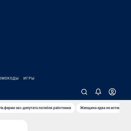
ОМОКОДЫ
ИГРЫ
На ферме экс-депутата погибли работники
Женщина едва не истекла кро