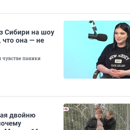
з Сибири на шоу
 что она — не
и чувстве паники
шая двойню
почему