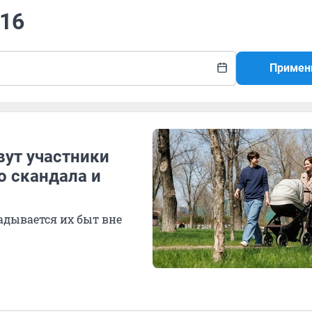
 16
Примен
вут участники
о скандала и
ладывается их быт вне