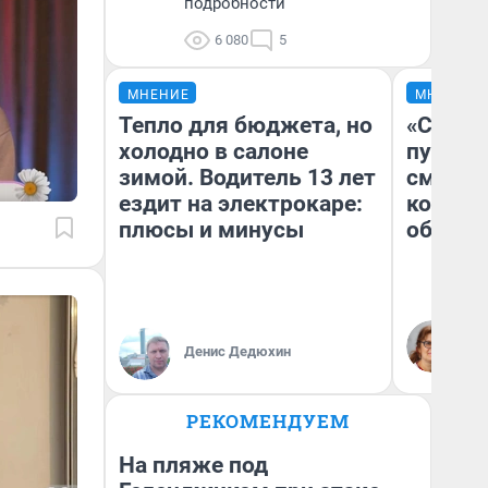
подробности
6 080
5
МНЕНИЕ
МНЕНИЕ
Тепло для бюджета, но
«Спутал
холодно в салоне
пургу».
зимой. Водитель 13 лет
смерте
ездит на электрокаре:
которы
плюсы и минусы
обнару
Ир
Гл
Денис Дедюхин
«Р
Во
РЕКОМЕНДУЕМ
На пляже под