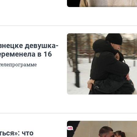
знецке девушка-
еременела в 16
телепрограмме
ься»: что