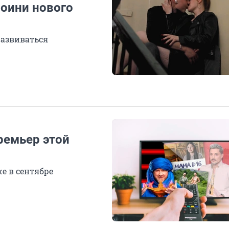
роини нового
развиваться
ремьер этой
е в сентябре