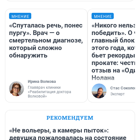
МНЕНИЕ
МНЕНИЕ
«Спуталась речь, понес
«Никого нельз
пургу». Врач — о
победить». О ч
смертельном диагнозе,
главный блокб
который сложно
этого года, ко
обнаружить
бьет рекорды 
прокате: честн
отзыв на «Оди
Нолана
Ирина Волкова
Главврач клиники
Стас Соколов
«Реабилитация доктора
Эксперт
Волковой»
РЕКОМЕНДУЕМ
«Не вольеры, а камеры пыток»:
девушка пожаловалась на состояние