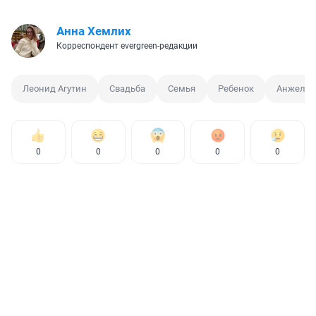
Анна Хемлих
Корреспондент evergreen-редакции
Леонид Агутин
Свадьба
Семья
Ребенок
Анжелик
0
0
0
0
0