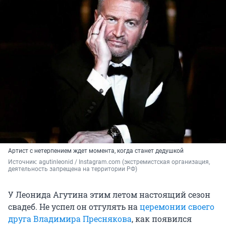
Артист с нетерпением ждет момента, когда станет дедушкой
Источник: 
agutinleonid 
/ Instagram.com (экстремистская организация, 
деятельность запрещена на территории РФ)
У Леонида Агутина этим летом настоящий сезон
свадеб. Не успел он отгулять на
церемонии своего
друга Владимира Преснякова
, как появился