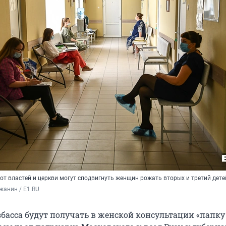
от властей и церкви могут сподвигнуть женщин рожать вторых и третий дете
жанин / E1.RU
басса будут получать в женской консультации «папку