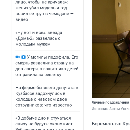
лицо, чтобы не кричала»:
жених убил модель и год
возил ее труп в чемодане —
видео
«Ну вот и всё»: звезда
«Дома-2» развелась с
молодым мужем
У могилы педофила. Его
смерть разделила страну на
два лагеря, а защитника детей
отправила за решетку
На ферме бывшего депутата в
Кузбассе задохнулись в
колодце с навозом двое
Личные поздравления 
сотрудников: что известно
Источник: 
Артем Устю
«В добыче дно и стучаться
Беременные Куз
снизу не будут»: экономист
Зубаревич — о том, что ждет