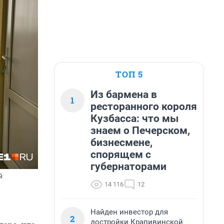
ТОП 5
Из бармена в
1
ресторанного короля
Кузбасса: что мы
знаем о Печерском,
бизнесмене,
спорящем с
губернаторами
й
14 116
12
Найден инвестор для
2
достройки Крапивинской