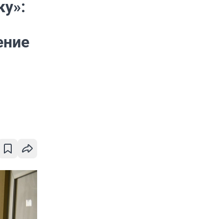
ку»:
ение