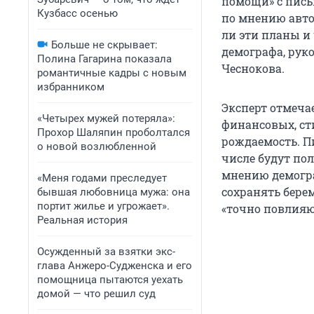
помощи» с письм
Кузбасс осенью
по мнению авто
ли эти планы и
Больше не скрывает:
демографа, рук
Полина Гагарина показала
Чеснокова.
романтичные кадры с новым
избранником
Эксперт отмеча
«Четырех мужей потеряла»:
финансовых, с
Прохор Шаляпин проболтался
рождаемость. П
о новой возлюбленной
числе будут пол
мнению демогр
«Меня годами преследует
сохранять бере
бывшая любовница мужа: она
портит жилье и угрожает».
«точно повлияю
Реальная история
Осужденный за взятки экс-
глава Анжеро-Судженска и его
помощница пытаются уехать
домой — что решил суд