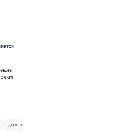
ляется
шение
арами.
Демографический кризис