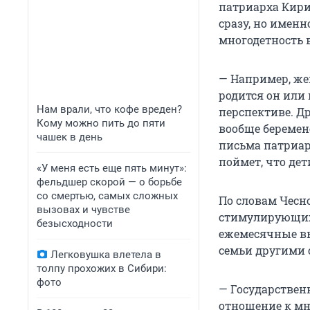
патриарха Кири
сразу, но именн
многодетность в
— Например, жен
родится он или 
Нам врали, что кофе вреден?
перспективе. Д
Кому можно пить до пяти
вообще беремен
чашек в день
письма патриар
поймет, что дет
«У меня есть еще пять минут»:
фельдшер скорой — о борьбе
со смертью, самых сложных
По словам Чесн
вызовах и чувстве
стимулирующих 
безысходности
ежемесячные вы
семьи другими 
Легковушка влетела в
толпу прохожих в Сибири:
фото
— Государствен
отношение к мн