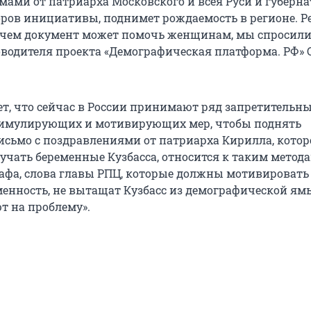
ами от патриарха Московского и всея Руси и губернат
ров инициативы, поднимет рождаемость в регионе. 
 чем документ может помочь женщинам, мы спросил
оводителя проекта «Демографическая платформа. РФ» 
ет, что сейчас в России принимают ряд запретительны
тимулирующих и мотивирующих мер, чтобы поднять
исьмо с поздравлениями от патриарха Кирилла, котор
учать беременные Кузбасса, относится к таким метода
афа, слова главы РПЦ, которые должны мотивироват
менность, не вытащат Кузбасс из демографической ямы
т на проблему».