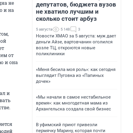
дна не
депутатов, бюджета вузов
о и на
не хватило лучшим и
сколько стоит арбуз
5 августа
5 148
3
том,
Новости ХМАО за 5 августа: муж дает
ной
деньги Айзе, вартовчанин оголился
ет
возле ТЦ, откроются новые
поликлиники
ием от
ю и она
«Меня бесила моя роль»: как сегодня
выглядит Пуговка из «Папиных
дочек»
ал и
«Мы начали в самое нестабильное
вать
время»: как многодетная мама из
тве.
Архангельска создала свой бизнес
яется
В уфимский приют привезли
пермячку Марину, которая почти
людей