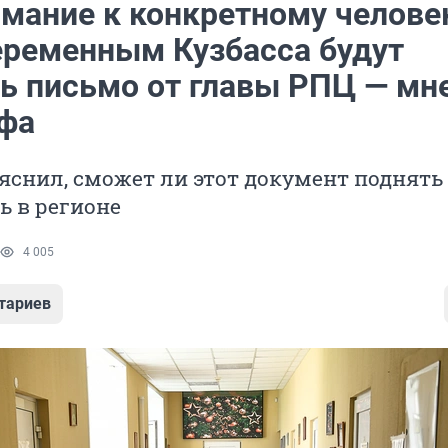
имание к конкретному челове
еременным Кузбасса будут
ь письмо от главы РПЦ — мн
фа
яснил, сможет ли этот документ поднять
ь в регионе
4 005
тариев