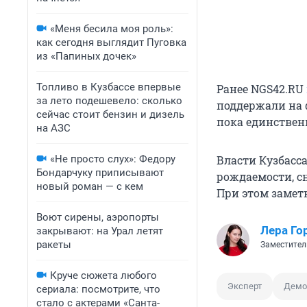
«Меня бесила моя роль»:
как сегодня выглядит Пуговка
из «Папиных дочек»
Топливо в Кузбассе впервые
Ранее NGS42.RU
за лето подешевело: сколько
поддержали на 
сейчас стоит бензин и дизель
пока единствен
на АЗС
«Не просто слух»: Федору
Власти Кузбас
Бондарчуку приписывают
рождаемости, с
новый роман — с кем
При этом замет
Воют сирены, аэропорты
Лера Го
закрывают: на Урал летят
ракеты
Заместител
Круче сюжета любого
Эксперт
Демо
сериала: посмотрите, что
стало с актерами «Санта-