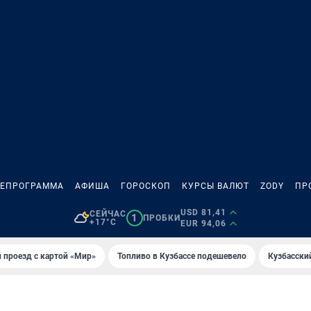
ЛЕПРОГРАММА
АФИША
ГОРОСКОП
КУРСЫ ВАЛЮТ
ZODY
ПР
USD 81,41
СЕЙЧАС
1
ПРОБКИ
+17°C
EUR 94,06
 проезд с картой «Мир»
Топливо в Кузбассе подешевело
Кузбасски