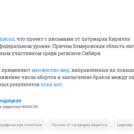
писал
, что проект с письмами от патриарха Кирилла
федеральном уровне. Причем Кемеровская область яв
ным участником среди регионов Сибири.
са применяют
множество мер
, направленных на повы
нижение числа абортов и заключение браков между п
ных результатов
пока нет
.
родецкая
ь редактора NGS42.RU
графическая политика
Письмо от патриарха Кирилла
Церковь