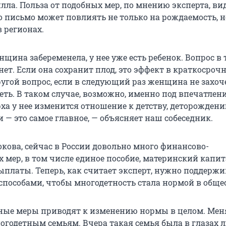
лла. Польза от подобных мер, по мнению эксперта, ви
о письмо может повлиять не только на рождаемость, н
 регионах.
щина забеременела, у нее уже есть ребенок. Вопрос в 
нет. Если она сохранит плод, это эффект в краткосроч
ругой вопрос, если в следующий раз женщина не захоч
еть. В таком случае, возможно, именно под впечатлен
ха у нее изменится отношение к детству, деторождени
и — это самое главное, — объясняет наш собеседник.
окова, сейчас в России довольно много финансово-
мер, в том числе единое пособие, материнский капит
платы. Теперь, как считает эксперт, нужно поддержи
способами, чтобы многодетность стала нормой в общес
ные меры приводят к изменению нормы в целом. Мен
огодетным семьям. Вчера такая семья была в глазах 