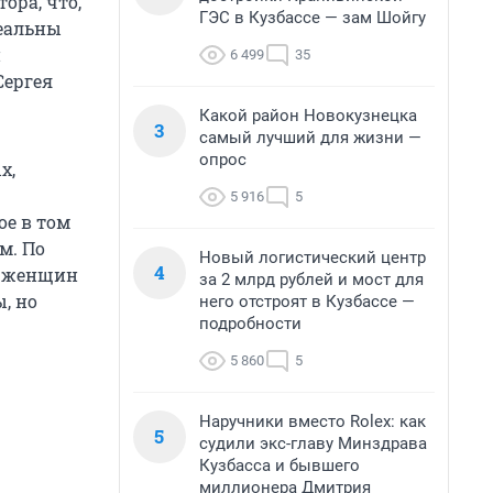
ора, что,
ГЭС в Кузбассе — зам Шойгу
Реальны
и
6 499
35
Сергея
Какой район Новокузнецка
3
самый лучший для жизни —
опрос
х,
5 916
5
ое в том
м. По
Новый логистический центр
4
ь женщин
за 2 млрд рублей и мост для
, но
него отстроят в Кузбассе —
подробности
5 860
5
Наручники вместо Rolex: как
5
судили экс-главу Минздрава
Кузбасса и бывшего
миллионера Дмитрия