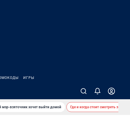
ОМОКОДЫ
ИГРЫ
й мэр-взяточник хочет выйти домой
Где и когда стоит смотреть звездоп