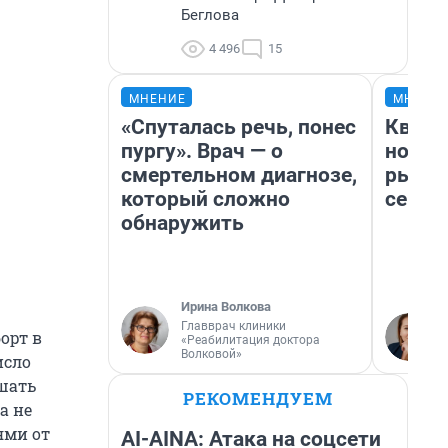
Беглова
4 496
15
МНЕНИЕ
МНЕНИ
«Спуталась речь, понес
Кварт
пургу». Врач — о
но де
смертельном диагнозе,
рынок
который сложно
сейча
обнаружить
Ирина Волкова
Главврач клиники
орт в
«Реабилитация доктора
Волковой»
исло
шать
РЕКОМЕНДУЕМ
а не
ями от
AI-AINA: Атака на соцсети