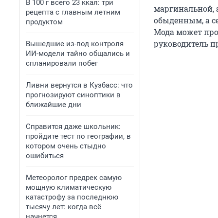
В 100 г всего 23 ккал: три
маргинальной, 
рецепта с главным летним
обыденным, а с
продуктом
Мода может прой
руководитель п
Вышедшие из-под контроля
ИИ-модели тайно общались и
спланировали побег
Ливни вернутся в Кузбасс: что
прогнозируют синоптики в
ближайшие дни
Справится даже школьник:
пройдите тест по географии, в
котором очень стыдно
ошибиться
Метеоролог предрек самую
мощную климатическую
катастрофу за последнюю
тысячу лет: когда всё
начнется