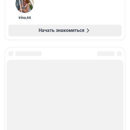
irina
,
64
Начать знакомиться