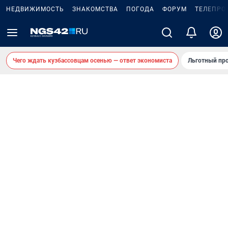
НЕДВИЖИМОСТЬ
ЗНАКОМСТВА
ПОГОДА
ФОРУМ
ТЕЛЕПРО
Чего ждать кузбассовцам осенью — ответ экономиста
Льготный про