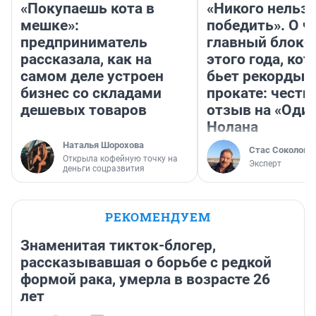
«Покупаешь кота в
«Никого нельз
мешке»:
победить». О ч
предприниматель
главный блокб
рассказала, как на
этого года, ко
самом деле устроен
бьет рекорды 
бизнес со складами
прокате: честн
дешевых товаров
отзыв на «Оди
Нолана
Наталья Шорохова
Стас Соколов
Открыла кофейную точку на
Эксперт
деньги соцразвития
РЕКОМЕНДУЕМ
Знаменитая тикток-блогер,
рассказывавшая о борьбе с редкой
формой рака, умерла в возрасте 26
лет