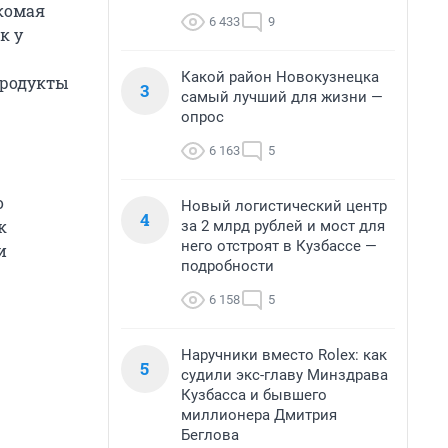
акомая
6 433
9
к у
Какой район Новокузнецка
продукты
3
самый лучший для жизни —
опрос
6 163
5
о
Новый логистический центр
4
к
за 2 млрд рублей и мост для
него отстроят в Кузбассе —
и
подробности
6 158
5
Наручники вместо Rolex: как
5
судили экс-главу Минздрава
Кузбасса и бывшего
миллионера Дмитрия
Беглова