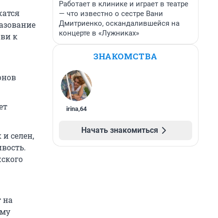
Работает в клинике и играет в театре
жатся
— что известно о сестре Вани
Дмитриенко, оскандалившейся на
азование
концерте в «Лужниках»
ови к
ЗНАКОМСТВА
онов
ет
irina
,
64
Начать знакомиться
 и селен,
вость.
жского
 на
ому