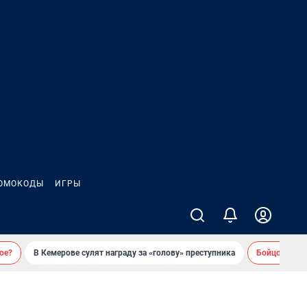
ОМОКОДЫ
ИГРЫ
ое?
В Кемерове сулят награду за «голову» преступника
Бойцовский 