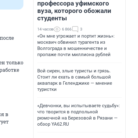
профессора уфимского
вуза, которого обожали
студенты
14 часов
6 866
3
«Он мне угрожает и портит жизнь»:
 после
москвич обвинил турагента из
Волгограда в мошенничестве и
пропаже почти миллиона рублей
ен только
бработке
Вой сирен, злые туристы и грязь.
Стоит ли ехать в самый большой
аквапарк в Геленджике — мнение
туристки
«Девчонки, вы испытываете судьбу»:
что творится в подпольной
я в
рюмочной на Березовой в Рязани —
тует
обзор YA62.RU