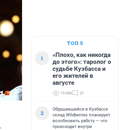
ТОП 5
«Плохо, как никогда
1
до этого»: таролог о
судьбе Кузбасса и
его жителей в
августе
15 034
21
Обрушившийся в Кузбассе
2
склад Wildberries планирует
возобновить работу — что
,
происходит внутри