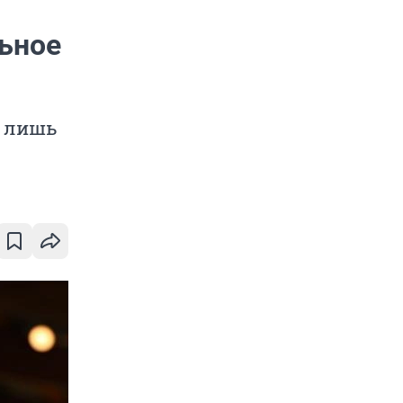
льное
, лишь