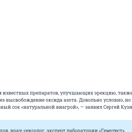
м известных препаратов, улучшающих эрекцию, такж
рез высвобождение оксида азота. Довольно условно, н
ный сок «натуральной виагрой», — заявил Сергей Кузн
цов, врач-сексолог, эксперт лаборатории «Гемотест».