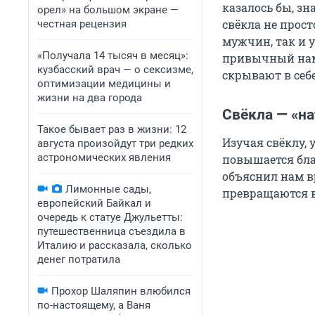
казалось бы, зн
орел» на большом экране —
свёкла не прост
честная рецензия
мужчин, так и 
«Получала 14 тысяч в месяц»:
привычный нам
кузбасский врач — о сексизме,
скрывают в себ
оптимизации медицины и
жизни на два города
Свёкла — «на
Такое бывает раз в жизни: 12
Изучая свёклу,
августа произойдут три редких
астрономических явления
повышается бла
объяснил нам вр
Лимонные сады,
превращаются в
европейский Байкал и
очередь к статуе Джульетты:
путешественница съездила в
Италию и рассказала, сколько
денег потратила
Прохор Шаляпин влюбился
по-настоящему, а Ваня