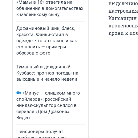
«Мамы в 16» ответила на
выделению 
обвинения в домогательствах
настроения
к маленькому сыну
Капсаицин 
кровеносны
Дофаминовый шик, блеск,
крови к по
красота. Фанки-стайл в
одежде: что это такое и как
его носить — примеры
образов с фото
Туманный и дождливый
Кузбасс: прогноз погоды на
выходные и начало недели
«Минус — слишком много
спойлеров»: российский
ниндзя-скульптор снялся в
сериале «Дом Дракона».
Видео
Пенсионеры получат
прибавку: кому придут