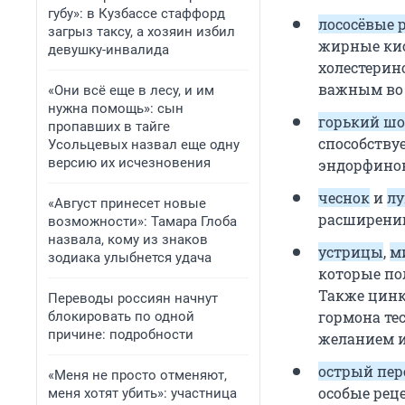
губу»: в Кузбассе стаффорд
лососёвые
загрыз таксу, а хозяин избил
жирные кис
девушку-инвалида
холестерин
важным во 
«Они всё еще в лесу, и им
нужна помощь»: сын
горький шо
пропавших в тайге
способству
Усольцевых назвал еще одну
версию их исчезновения
эндорфино
чеснок
и
лу
«Август принесет новые
расширению
возможности»: Тамара Глоба
назвала, кому из знаков
устрицы
,
м
зодиака улыбнется удача
которые по
Также цинк
Переводы россиян начнут
гормона те
блокировать по одной
причине: подробности
желанием и
острый пер
«Меня не просто отменяют,
особые рец
меня хотят убить»: участница