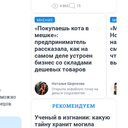
4 865
15
МНЕНИЕ
МНЕНИ
«Покупаешь кота в
«Мы в
мешке»:
Нолан
предприниматель
настр
рассказала, как на
смотр
самом деле устроен
чтобы
бизнес со складами
выгля
дешевых товаров
Наталья Шорохова
е
Открыла кофейную точку на
деньги соцразвития
о можно
ецов.
РЕКОМЕНДУЕМ
Ученый в изгнании: какую
тайну хранит могила