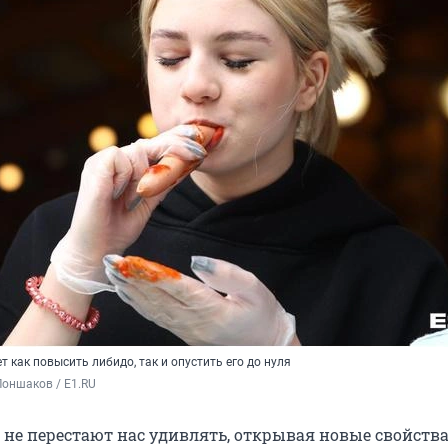
 как повысить либидо, так и опустить его до нуля
оншаков / E1.RU
 не перестают нас удивлять, открывая новые свойства