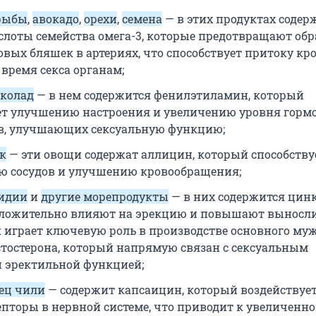
 рыбы
,
авокадо
,
орехи
,
семена
— в этих продуктах содер
лоты семейства омега-3, которые предотвращают обр
овых бляшек в артериях, что способствует притоку кр
время секса органам;
колад
— в нем содержится фенилэтиламин, который
ет улучшению настроения и увеличению уровня горм
в, улучшающих сексуальную функцию;
к
— эти овощи содержат аллицин, который способству
 сосудов и улучшению кровообращения;
идии
и
другие морепродукты
— в них содержится цинк
ложительно влияют на эрекцию и повышают выносли
 играет ключевую роль в производстве основного му
стостерона, который напрямую связан с сексуальным
 эректильной функцией;
ец чили
— содержит капсаицин, который воздействует
епторы в нервной системе, что приводит к увеличенн