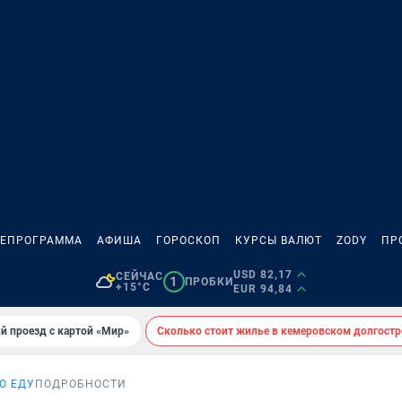
ЛЕПРОГРАММА
АФИША
ГОРОСКОП
КУРСЫ ВАЛЮТ
ZODY
ПР
USD 82,17
СЕЙЧАС
1
ПРОБКИ
+15°C
EUR 94,84
й проезд с картой «Мир»
Сколько стоит жилье в кемеровском долгостр
О ЕДУ
ПОДРОБНОСТИ