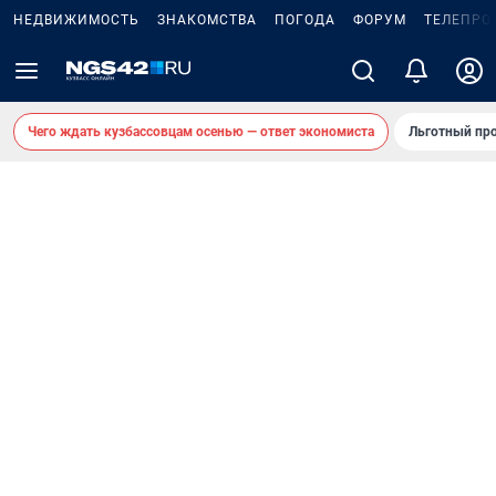
НЕДВИЖИМОСТЬ
ЗНАКОМСТВА
ПОГОДА
ФОРУМ
ТЕЛЕПРО
Чего ждать кузбассовцам осенью — ответ экономиста
Льготный про