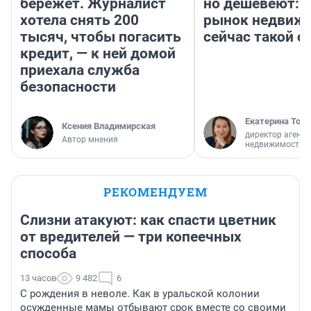
бережет. Журналист
но дешевеют: 
хотела снять 200
рынок недвиж
тысяч, чтобы погасить
сейчас такой 
кредит, — к ней домой
приехала служба
безопасности
Екатерина Торо
Ксения Владимирская
директор агентс
Автор мнения
недвижимости
РЕКОМЕНДУЕМ
Слизни атакуют: как спасти цветник
от вредителей — три копеечных
способа
13 часов
9 482
6
С рождения в неволе. Как в уральской колонии
осужденные мамы отбывают срок вместе со своими