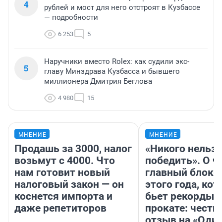
4
рублей и мост для него отстроят в Кузбассе
— подробности
6 253
5
Наручники вместо Rolex: как судили экс-
5
главу Минздрава Кузбасса и бывшего
миллионера Дмитрия Беглова
4 980
15
МНЕНИЕ
МНЕНИЕ
Продашь за 3000, налог
«Никого нельз
возьмут с 4000. Что
победить». О ч
нам готовит новый
главный блокб
налоговый закон — он
этого года, ко
коснется импорта и
бьет рекорды 
даже репетиторов
прокате: честн
отзыв на «Оди