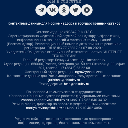
Мы в соцсетях
Контактные данные для Роскомнадзора и государственных органов
Сетевое издание «NGS42.RU» (18+)
Зарегистрировано Федеральной службой по надзору в сфере связи,
информационных технологий и массовых коммуникаций
(Роскомнадзор). Регистрационный номер и дата принятия решения о
регистрации - ЭЛ № ФС 77-78817 от 07.08.2020 г.
Учредитель: Общество с ограниченной ответственностью "ИНТЕРНЕТ
ТЕХНОЛОГИИ"
Главный редактор: Левчук Александр Николаевич
Адрес редакции: 650000, Россия, Кемерово, ул. 50 лет Октября, д. 11, офис
201, телефон +7 (3842) 23-22-60
Электронный адрес редакции:
ngs42@shkulev.ru
Контактные данные для Роскомнадзора и государственных органов:
juristnsk@shkulev.ru
Техподдержка:
help@shkulev.ru
По вопросам коммерческого сотрудничества:
Жапарова Жанна, менеджер по работе с федеральными клиентами
zhanna.zhaparova@shkulev.ru
, моб. + 7 982 640 34 32
Ревина Мария, директор по работе с федеральными клиентами
mariya.revina@shkulev.ru
, моб. +7 910 402 4056
Редакция сайта не несет ответственности за достоверность
информации, содержащейся в рекламных объявлениях.