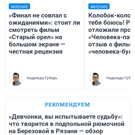
МНЕНИЕ
МНЕНИЕ
«Финал не совпал с
Колобок-колобо
ожиданиями»: стоит ли
тебя боюсь! Ра
смотреть фильм
отложили прок
«Старый орел» на
«Человека-пау
большом экране —
отзыв о фильм
честная рецензия
«человека-бул
Надежда Губарь
Надежда Губар
РЕКОМЕНДУЕМ
«Девчонки, вы испытываете судьбу»:
что творится в подпольной рюмочной
на Березовой в Рязани — обзор