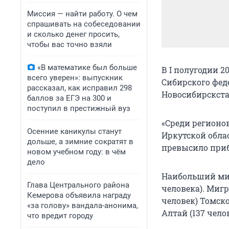
Миссия — найти работу. О чем
спрашивать на собеседовании
и сколько денег просить,
чтобы вас точно взяли
«В математике был больше
В I полугодии 
всего уверен»: выпускник
Сибирского феде
рассказал, как исправил 298
Новосибирскста
баллов за ЕГЭ на 300 и
поступил в престижный вуз
«Среди регионо
Осенние каникулы станут
Иркутской обла
дольше, а зимние сократят в
превысило приб
новом учебном году: в чём
дело
Наибольший миг
Глава Центрального района
человека). Миг
Кемерова объявила награду
человек) Томско
«за голову» вандала-анонима,
Алтай (137 челов
что вредит городу