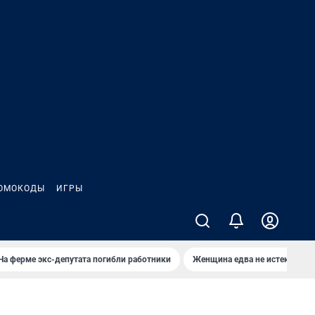
ОМОКОДЫ
ИГРЫ
На ферме экс-депутата погибли работники
Женщина едва не истекла кро