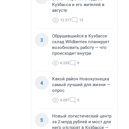
Кузбасса и его жителей в
августе
12 217
15
Обрушившийся в Кузбассе
3
склад Wildberries планирует
возобновить работу — что
происходит внутри
6 233
9
Какой район Новокузнецка
4
самый лучший для жизни —
опрос
6 097
5
Новый логистический центр
5
за 2 млрд рублей и мост для
него отстроят в Кузбассе —