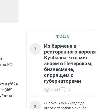
ТОП 5
Из бармена в
1
ресторанного короля
Кузбасса: что мы
в
знаем о Печерском,
оны РФ
бизнесмене,
спорящем с
губернаторами
ти (5624
е (469
14 337
12
публике
«Плохо, как никогда до
2
этого»: таролог о судьбе