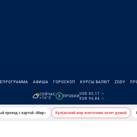
ЛЕПРОГРАММА
АФИША
ГОРОСКОП
КУРСЫ ВАЛЮТ
ZODY
ПР
USD 82,17
СЕЙЧАС
3
ПРОБКИ
+16°C
EUR 94,84
ый проезд с картой «Мир»
Кузбасский мэр-взяточник хочет домой