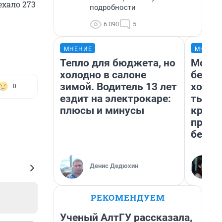
ехало 273
подробности
6 090
5
МНЕНИЕ
МНЕНИ
Тепло для бюджета, но
Мой б
холодно в салоне
береж
зимой. Водитель 13 лет
хотел
0
ездит на электрокаре:
тысяч
плюсы и минусы
креди
приех
безоп
Денис Дедюхин
РЕКОМЕНДУЕМ
Ученый АлтГУ рассказала,