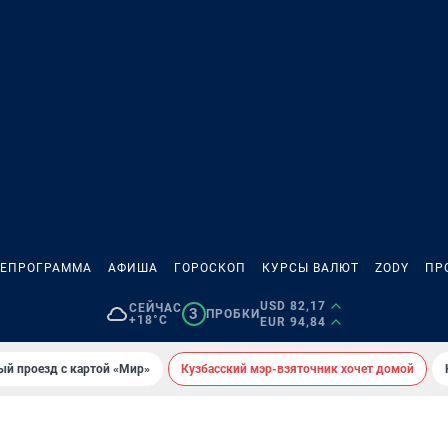
ЛЕПРОГРАММА
АФИША
ГОРОСКОП
КУРСЫ ВАЛЮТ
ZODY
ПР
USD 82,17
СЕЙЧАС
3
ПРОБКИ
+18°C
EUR 94,84
ый проезд с картой «Мир»
Кузбасский мэр-взяточник хочет домой