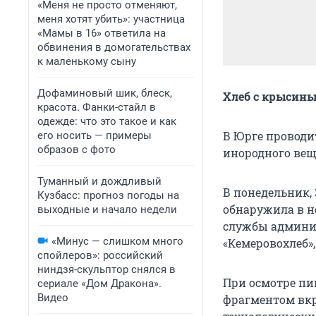
«Меня не просто отменяют,
меня хотят убить»: участница
«Мамы в 16» ответила на
обвинения в домогательствах
к маленькому сыну
Дофаминовый шик, блеск,
Хлеб с крысины
красота. Фанки-стайл в
одежде: что это такое и как
В Юрге проводи
его носить — примеры
образов с фото
инородного веще
Туманный и дождливый
В понедельник, 
Кузбасс: прогноз погоды на
обнаружила в н
выходные и начало недели
службы админис
«Минус — слишком много
«Кемеровохлеб»
спойлеров»: российский
ниндзя-скульптор снялся в
При осмотре пищ
сериале «Дом Дракона».
Видео
фрагментом вкр