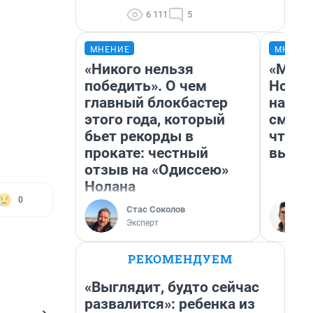
6 111
5
МНЕНИЕ
МНЕНИ
«Никого нельзя
«Мы в
победить». О чем
Нолан
главный блокбастер
настр
этого года, который
смотр
бьет рекорды в
чтобы
прокате: честный
выгля
отзыв на «Одиссею»
Нолана
0
Стас Соколов
Эксперт
РЕКОМЕНДУЕМ
«Выглядит, будто сейчас
развалится»: ребенка из