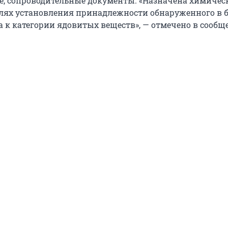
е, сопроводительные документы. «Назначена химичес
елях установления принадлежности обнаруженного в 
а к категории ядовитых веществ», — отмечено в сообщ