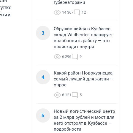
кая
губернаторами
булке
14 367
12
ении.
Обрушившийся в Кузбассе
3
склад Wildberries планирует
возобновить работу — что
происходит внутри
6 296
9
Какой район Новокузнецка
4
самый лучший для жизни —
опрос
6 121
5
Новый логистический центр
5
за 2 млрд рублей и мост для
него отстроят в Кузбассе —
подробности