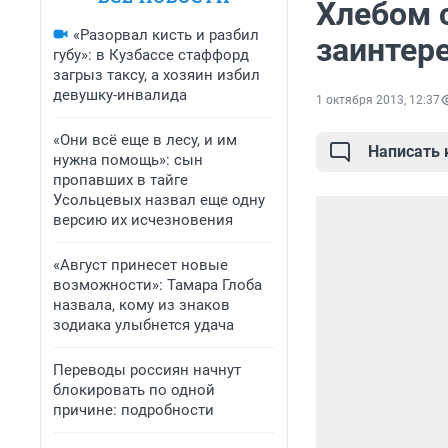
Хлебом 
«Разорвал кисть и разбил
заинтер
губу»: в Кузбассе стаффорд
загрыз таксу, а хозяин избил
девушку-инвалида
1 октября 2013, 12:37
«Они всё еще в лесу, и им
Написать
нужна помощь»: сын
пропавших в тайге
Усольцевых назвал еще одну
версию их исчезновения
«Август принесет новые
возможности»: Тамара Глоба
назвала, кому из знаков
зодиака улыбнется удача
Переводы россиян начнут
блокировать по одной
причине: подробности