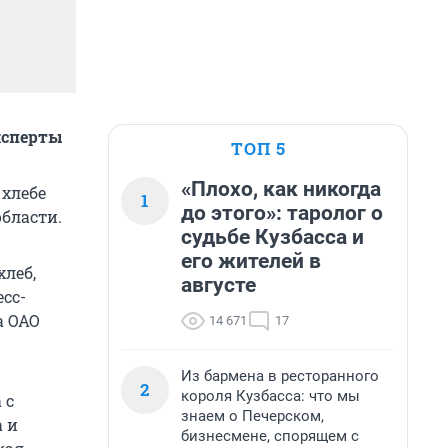
ксперты
ТОП 5
«Плохо, как никогда
 хлебе
1
до этого»: таролог о
области.
судьбе Кузбасса и
его жителей в
хлеб,
августе
сс-
а ОАО
14 671
17
Из бармена в ресторанного
2
короля Кузбасса: что мы
 с
знаем о Печерском,
а и
бизнесмене, спорящем с