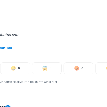
photos.com
евичев
0
0
0
ыделите фрагмент и нажмите Ctrl+Enter