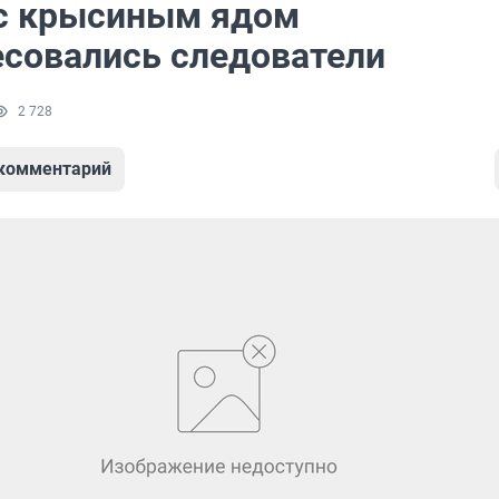
с крысиным ядом
есовались следователи
2 728
 комментарий