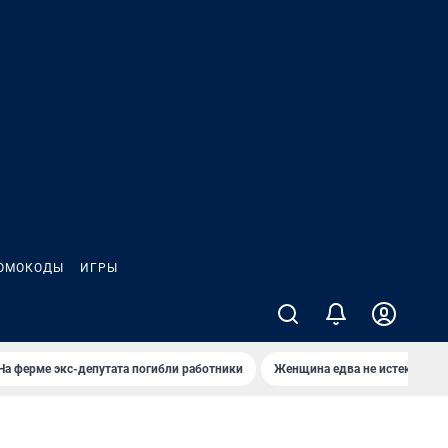
ОМОКОДЫ
ИГРЫ
На ферме экс-депутата погибли работники
Женщина едва не истекла кро