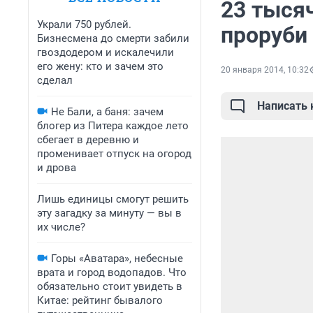
23 тыся
Украли 750 рублей.
проруби 
Бизнесмена до смерти забили
гвоздодером и искалечили
его жену: кто и зачем это
20 января 2014, 10:32
сделал
Написать
Не Бали, а баня: зачем
блогер из Питера каждое лето
сбегает в деревню и
променивает отпуск на огород
и дрова
Лишь единицы смогут решить
эту загадку за минуту — вы в
их числе?
Горы «Аватара», небесные
врата и город водопадов. Что
обязательно стоит увидеть в
Китае: рейтинг бывалого