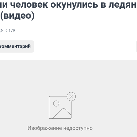
чи человек окунулись в ледя
(видео)
6 179
 комментарий