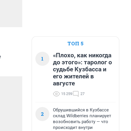
ТОП 5
«Плохо, как никогда
е
1
до этого»: таролог о
судьбе Кузбасса и
его жителей в
августе
15 259
27
Обрушившийся в Кузбассе
2
склад Wildberries планирует
возобновить работу — что
происходит внутри