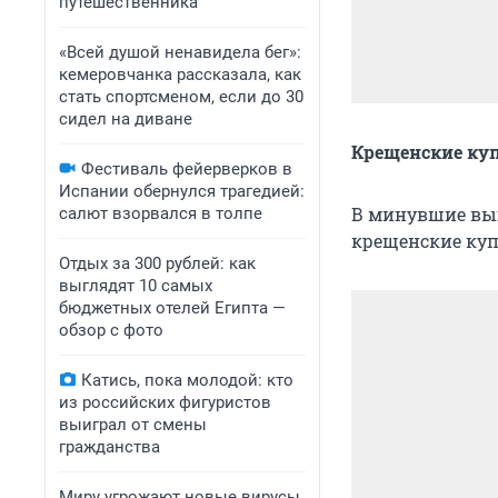
путешественника
«Всей душой ненавидела бег»:
кемеровчанка рассказала, как
стать спортсменом, если до 30
сидел на диване
Крещенские куп
Фестиваль фейерверков в
Испании обернулся трагедией:
В минувшие вы
салют взорвался в толпе
крещенские куп
Отдых за 300 рублей: как
выглядят 10 самых
бюджетных отелей Египта —
обзор с фото
Катись, пока молодой: кто
из российских фигуристов
выиграл от смены
гражданства
Миру угрожают новые вирусы