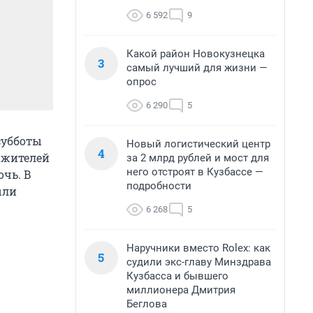
6 592
9
Какой район Новокузнецка
3
самый лучший для жизни —
опрос
6 290
5
субботы
Новый логистический центр
4
. жителей
за 2 млрд рублей и мост для
него отстроят в Кузбассе —
очь. В
подробности
ыли
6 268
5
Наручники вместо Rolex: как
5
судили экс-главу Минздрава
Кузбасса и бывшего
миллионера Дмитрия
Беглова