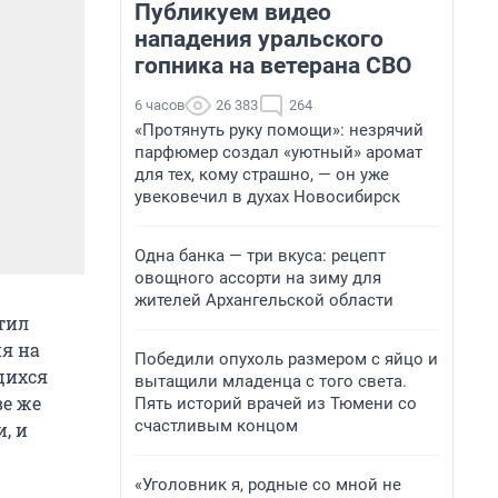
Публикуем видео
нападения уральского
гопника на ветерана СВО
6 часов
26 383
264
«Протянуть руку помощи»: незрячий
парфюмер создал «уютный» аромат
для тех, кому страшно, — он уже
увековечил в духах Новосибирск
Одна банка — три вкуса: рецепт
овощного ассорти на зиму для
жителей Архангельской области
етил
ия на
Победили опухоль размером с яйцо и
щихся
вытащили младенца с того света.
ве же
Пять историй врачей из Тюмени со
счастливым концом
, и
«Уголовник я, родные со мной не