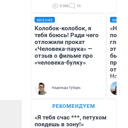
5 006
15
МНЕНИЕ
МНЕНИ
Колобок-колобок, я
«Нико
тебя боюсь! Ради чего
побед
отложили прокат
главн
«Человека-паука» —
этого
отзыв о фильме про
бьет 
«человека-булку»
прока
отзыв
Нолан
Надежда Губарь
РЕКОМЕНДУЕМ
«Я тебя счас ***, петухом
поедешь в зону!»