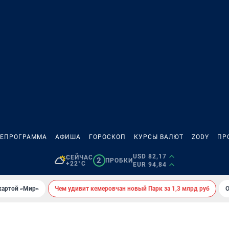
ЛЕПРОГРАММА
АФИША
ГОРОСКОП
КУРСЫ ВАЛЮТ
ZODY
ПР
USD 82,17
СЕЙЧАС
2
ПРОБКИ
+22°C
EUR 94,84
картой «Мир»
Чем удивит кемеровчан новый Парк за 1,3 млрд руб
О