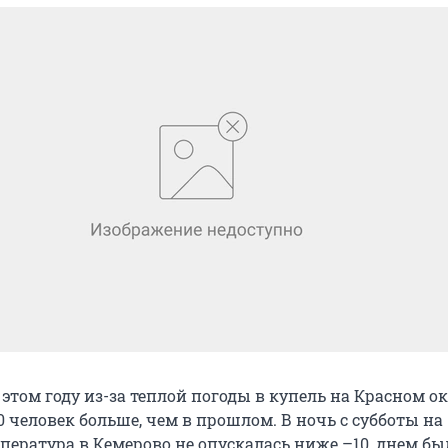
в этом году из-за теплой погоды в купель на Красном о
 человек больше, чем в прошлом. В ночь с субботы на
пература в Кемерово не опускалась ниже –10, днем бы