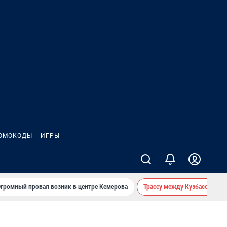
ОМОКОДЫ
ИГРЫ
громный провал возник в центре Кемерова
Трассу между Кузбассом и 