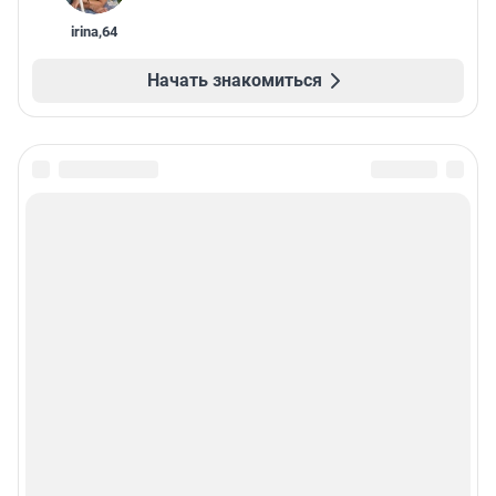
irina
,
64
Начать знакомиться