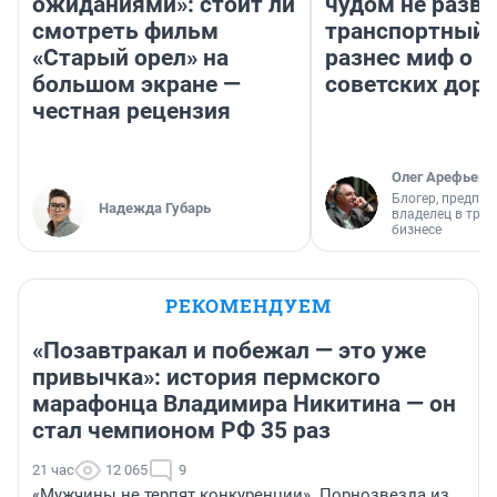
ожиданиями»: стоит ли
чудом не разва
смотреть фильм
транспортный 
«Старый орел» на
разнес миф о 
большом экране —
советских доро
честная рецензия
Олег Арефьев
Блогер, предпри
Надежда Губарь
владелец в тра
бизнесе
РЕКОМЕНДУЕМ
«Позавтракал и побежал — это уже
привычка»: история пермского
марафонца Владимира Никитина — он
стал чемпионом РФ 35 раз
21 час
12 065
9
«Мужчины не терпят конкуренции». Порнозвезда из