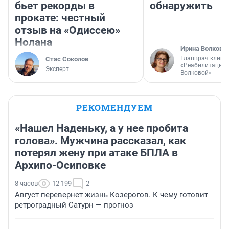
бьет рекорды в
обнаружить
прокате: честный
отзыв на «Одиссею»
Нолана
Ирина Волкова
Главврач клини
Стас Соколов
«Реабилитация 
Эксперт
Волковой»
РЕКОМЕНДУЕМ
«Нашел Наденьку, а у нее пробита
голова». Мужчина рассказал, как
потерял жену при атаке БПЛА в
Архипо-Осиповке
8 часов
12 199
2
Август перевернет жизнь Козерогов. К чему готовит
ретроградный Сатурн — прогноз