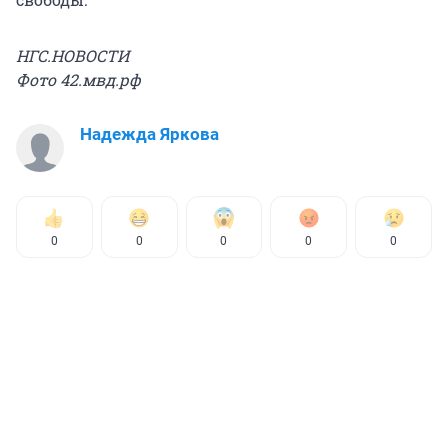
НГС.НОВОСТИ
Фото 42.мвд.рф
Надежда Яркова
0
0
0
0
0