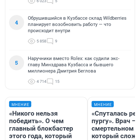
6 023
5
Обрушившийся в Кузбассе склад Wildberries
4
планирует возобновить работу — что
происходит внутри
5 858
9
Наручники вместо Rolex: как судили экс-
5
главу Минздрава Кузбасса и бывшего
миллионера Дмитрия Беглова
4 714
15
МНЕНИЕ
МНЕНИЕ
«Никого нельзя
«Спуталась реч
победить». О чем
пургу». Врач — 
главный блокбастер
смертельном д
этого года, который
который слож