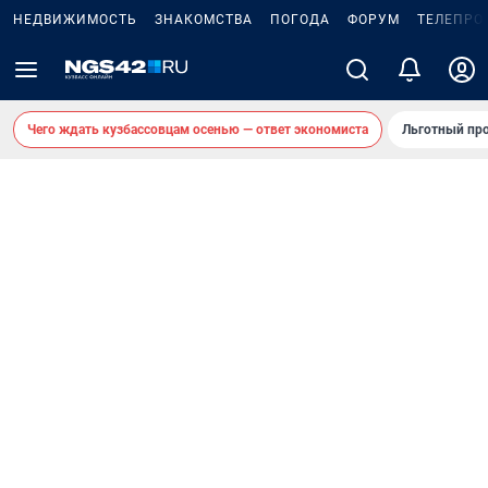
НЕДВИЖИМОСТЬ
ЗНАКОМСТВА
ПОГОДА
ФОРУМ
ТЕЛЕПРО
Чего ждать кузбассовцам осенью — ответ экономиста
Льготный про