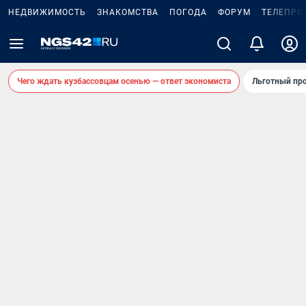
НЕДВИЖИМОСТЬ
ЗНАКОМСТВА
ПОГОДА
ФОРУМ
ТЕЛЕПРО
Чего ждать кузбассовцам осенью — ответ экономиста
Льготный про