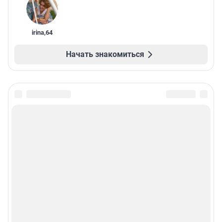
irina
,
64
Начать знакомиться