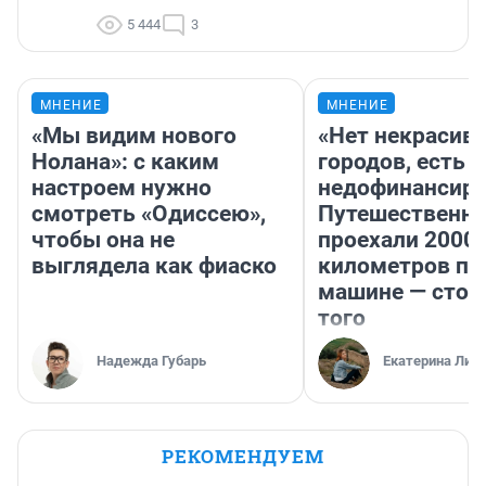
5 444
3
МНЕНИЕ
МНЕНИЕ
«Мы видим нового
«Нет некрасив
Нолана»: с каким
городов, есть
настроем нужно
недофинансиро
смотреть «Одиссею»,
Путешественн
чтобы она не
проехали 2000
выглядела как фиаско
километров по 
машине — стои
того
Надежда Губарь
Екатерина Лит
РЕКОМЕНДУЕМ