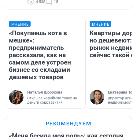
4 538
15
МНЕНИЕ
МНЕНИЕ
«Покупаешь кота в
Квартиры дор
мешке»:
но дешевеют: 
предприниматель
рынок недвиж
рассказала, как на
сейчас такой 
самом деле устроен
бизнес со складами
дешевых товаров
Наталья Шорохова
Екатерина Торо
Открыла кофейную точку на
директор агентс
деньги соцразвития
недвижимости
РЕКОМЕНДУЕМ
«Меня бесила моя роль»: как сегодня