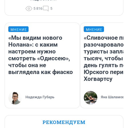
5 816
5
МНЕНИЕ
МНЕНИЕ
«Мы видим нового
«Сливочное пи
Нолана»: с каким
разочаровало»
настроем нужно
туристы запла
смотреть «Одиссею»,
тысяч, чтобы 
чтобы она не
день гулять по
выглядела как фиаско
Юрского перио
Хогвартсу
Надежда Губарь
Яна Шаламова
РЕКОМЕНДУЕМ