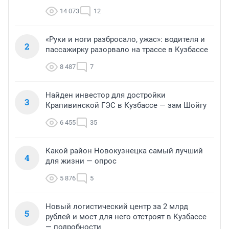
14 073
12
«Руки и ноги разбросало, ужас»: водителя и
2
пассажирку разорвало на трассе в Кузбассе
8 487
7
Найден инвестор для достройки
3
Крапивинской ГЭС в Кузбассе — зам Шойгу
6 455
35
Какой район Новокузнецка самый лучший
4
для жизни — опрос
5 876
5
Новый логистический центр за 2 млрд
5
рублей и мост для него отстроят в Кузбассе
— подробности