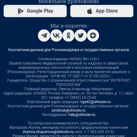
Мобильное приложение
Google Play
App Store
Мы в соцсетях
Контактные данные для Роскомнадзора и государственных органов
Сетевое издание «NGS42.RU» (18+)
Зарегистрировано Федеральной службой по надзору в сфере связи,
информационных технологий и массовых коммуникаций
(Роскомнадзор). Регистрационный номер и дата принятия решения о
регистрации - ЭЛ № ФС 77-78817 от 07.08.2020 г.
Учредитель: Общество с ограниченной ответственностью "ИНТЕРНЕТ
ТЕХНОЛОГИИ"
Главный редактор: Левчук Александр Николаевич
Адрес редакции: 650000, Россия, Кемерово, ул. 50 лет Октября, д. 11, офис
201, телефон +7 (3842) 23-22-60
Электронный адрес редакции:
ngs42@shkulev.ru
Контактные данные для Роскомнадзора и государственных органов:
juristnsk@shkulev.ru
Техподдержка:
help@shkulev.ru
По вопросам коммерческого сотрудничества:
Жапарова Жанна, менеджер по работе с федеральными клиентами
zhanna.zhaparova@shkulev.ru
, моб. + 7 982 640 34 32
Ревина Мария, директор по работе с федеральными клиентами