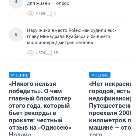
4
для жизни — опрос
6 169
5
Наручники вместо Rolex: как судили экс-
5
главу Минздрава Кузбасса и бывшего
миллионера Дмитрия Беглова
4 874
15
МНЕНИЕ
МНЕНИЕ
«Никого нельзя
«Нет некрасив
победить». О чем
городов, есть
главный блокбастер
недофинансиро
этого года, который
Путешественн
бьет рекорды в
проехали 2000
прокате: честный
километров по 
отзыв на «Одиссею»
машине — стои
Нолана
того