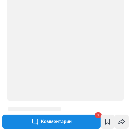
правила использования сайта
© ООО «Сеть городских порталов»
© ООО «Интернет Технологии»
1
Комментарии