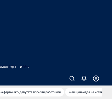
ОМОКОДЫ
ИГРЫ
На ферме экс-депутата погибли работники
Женщина едва не истекла кро