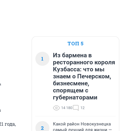
ТОП 5
Из бармена в
1
ресторанного короля
Кузбасса: что мы
знаем о Печерском,
бизнесмене,
я
спорящем с
губернаторами
14 180
12
а
1 года,
Какой район Новокузнецка
2
самый лучший для жизни —