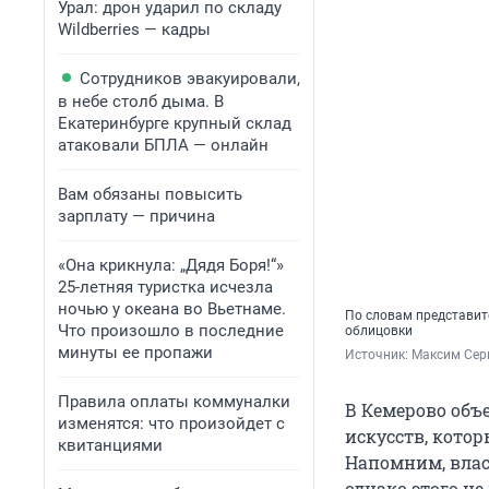
Урал: дрон ударил по складу
Wildberries — кадры
Сотрудников эвакуировали,
в небе столб дыма. В
Екатеринбурге крупный склад
атаковали БПЛА — онлайн
Вам обязаны повысить
зарплату — причина
«Она крикнула: „Дядя Боря!“»
25-летняя туристка исчезла
ночью у океана во Вьетнаме.
По словам представит
Что произошло в последние
облицовки
минуты ее пропажи
Источник: 
Максим Сер
Правила оплаты коммуналки
В Кемерово объ
изменятся: что произойдет с
искусств, котор
квитанциями
Напомним, влас
однако этого не