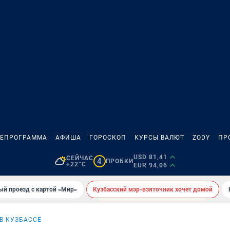
ЛЕПРОГРАММА
АФИША
ГОРОСКОП
КУРСЫ ВАЛЮТ
ZODY
ПР
USD 81,41
СЕЙЧАС
4
ПРОБКИ
+22°C
EUR 94,06
ый проезд с картой «Мир»
Кузбасский мэр-взяточник хочет домой
 В КУЗБАССЕ