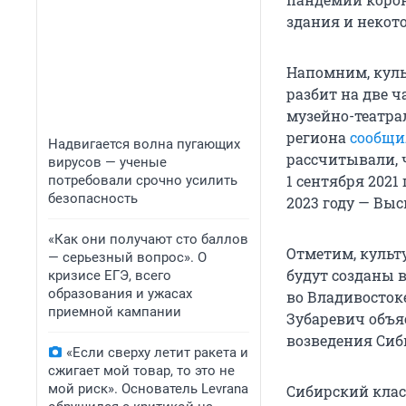
здания и некот
Напомним, культ
разбит на две ч
музейно-театра
региона
сообщи
Надвигается волна пугающих
рассчитывали, 
вирусов — ученые
1 сентября 2021
потребовали срочно усилить
безопасность
2023 году — Вы
«Как они получают сто баллов
Отметим, культ
— серьезный вопрос». О
будут созданы 
кризисе ЕГЭ, всего
образования и ужасах
во Владивосток
приемной кампании
Зубаревич объя
возведения Сиб
«Если сверху летит ракета и
сжигает мой товар, то это не
мой риск». Основатель Levrana
Сибирский клас