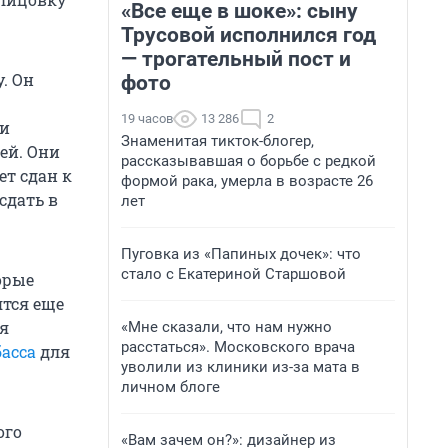
«Все еще в шоке»: сыну
Трусовой исполнился год
— трогательный пост и
. Он
фото
19 часов
13 286
2
ти
Знаменитая тикток-блогер,
лей. Они
рассказывавшая о борьбе с редкой
ет сдан к
формой рака, умерла в возрасте 26
сдать в
лет
Пуговка из «Папиных дочек»: что
стало с Екатериной Старшовой
орые
ятся еще
ья
«Мне сказали, что нам нужно
расстаться». Московского врача
асса
для
уволили из клиники из-за мата в
личном блоге
ого
«Вам зачем он?»: дизайнер из