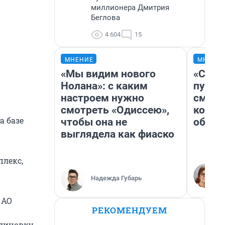
миллионера Дмитрия
Беглова
4 604
15
МНЕНИЕ
МНЕНИ
«Мы видим нового
«Спут
Нолана»: с каким
пургу»
настроем нужно
смерт
смотреть «Одиссею»,
котор
а базе
чтобы она не
обнар
выглядела как фиаско
плекс,
Надежда Губарь
 АО
РЕКОМЕНДУЕМ
блицовку