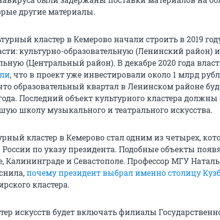
орые другие материалы.
урный кластер в Кемерово начали строить в 2019 году
асти: культурно-образовательную (Ленинский район) и
льную (Центральный район). В декабре 2020 года влас
ли
, что в проект уже инвестировали около 1 млрд руб
что образовательный квартал в Ленинском районе буд
 года. Последний объект культурного кластера должны 
сшую школу музыкального и театрального искусства.
урный кластер в Кемерово стал одним из четырех, кот
в России по указу президента. Подобные объекты появ
е, Калининграде и Севастополе. Профессор МГУ Натал
снила,
почему президент выбрал именно столицу Кузб
ирского кластера.
тер искусств будет включать филиалы Государственн