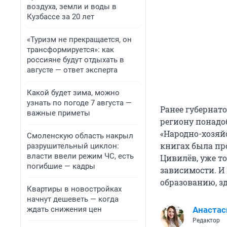
воздуха, земли и воды в
Кузбассе за 20 лет
«Туризм не прекращается, он
трансформируется»: как
россияне будут отдыхать в
августе — ответ эксперта
Какой будет зима, можно
узнать по погоде 7 августа —
Ранее губернат
важные приметы
региону понадоб
«Народно-хозяйс
Смоленскую область накрыл
книгах была про
разрушительный циклон:
власти ввели режим ЧС, есть
Цивилёв, уже то
погибшие — кадры
зависимости. И 
образованию, з
Квартиры в новостройках
начнут дешеветь — когда
ждать снижения цен
Анастас
Редактор