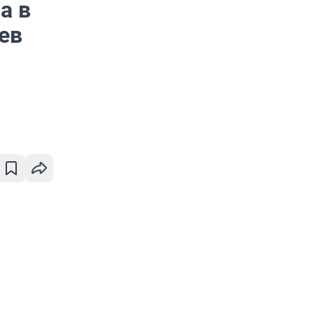
а в
ев