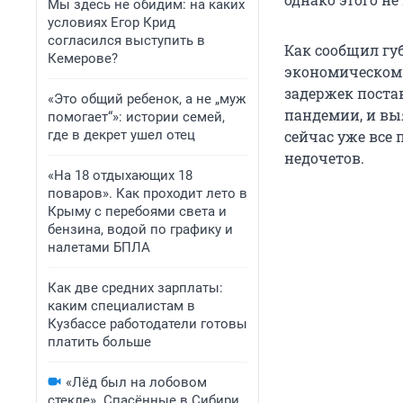
Мы здесь не обидим: на каких
условиях Егор Крид
согласился выступить в
Как сообщил гу
Кемерове?
экономическом 
задержек поста
«Это общий ребенок, а не „муж
пандемии, и вы
помогает“»: истории семей,
где в декрет ушел отец
сейчас уже все
недочетов.
«На 18 отдыхающих 18
поваров». Как проходит лето в
Крыму с перебоями света и
бензина, водой по графику и
налетами БПЛА
Как две средних зарплаты:
каким специалистам в
Кузбассе работодатели готовы
платить больше
«Лёд был на лобовом
стекле». Спасённые в Сибири