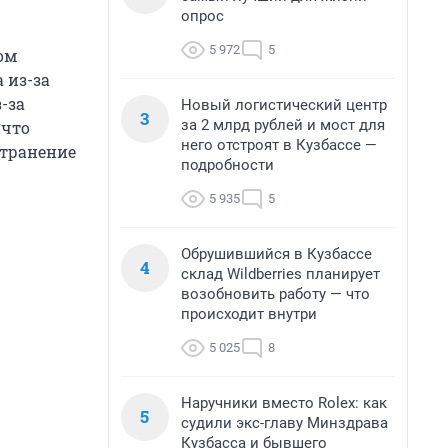
опрос
5 972
5
ом
 из-за
-за
Новый логистический центр
3
за 2 млрд рублей и мост для
 что
него отстроят в Кузбассе —
странение
подробности
5 935
5
Обрушившийся в Кузбассе
4
склад Wildberries планирует
возобновить работу — что
происходит внутри
5 025
8
Наручники вместо Rolex: как
5
судили экс-главу Минздрава
Кузбасса и бывшего