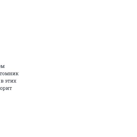
ем
хтомник
 в этих
ворит