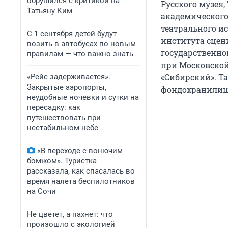
обрушился с критикой на
Русского музея,
Татьяну Ким
академического
театрального и
С 1 сентября детей будут
института сцен
возить в автобусах по новым
государственно
правилам — что важно знать
при Московской
«Сибирский». Т
«Рейс задерживается».
Закрытые аэропорты,
фондохранилищ
неудобные ночевки и сутки на
пересадку: как
путешествовать при
нестабильном небе
«В переходе с вонючим
бомжом». Туристка
рассказала, как спасалась во
время налета беспилотников
на Сочи
Не цветет, а пахнет: что
произошло с экологией