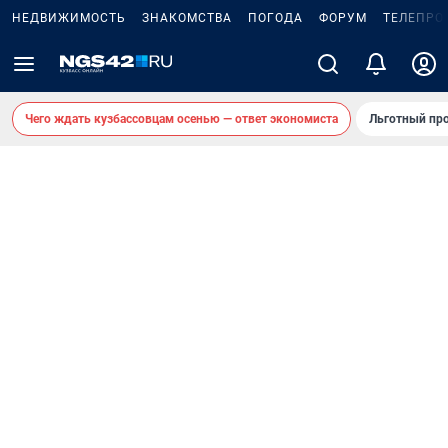
НЕДВИЖИМОСТЬ
ЗНАКОМСТВА
ПОГОДА
ФОРУМ
ТЕЛЕПРО
Чего ждать кузбассовцам осенью — ответ экономиста
Льготный про