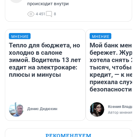
происходит внутри
4 451
8
МНЕНИЕ
МНЕНИЕ
Тепло для бюджета, но
Мой банк меня
холодно в салоне
бережет. Журн
зимой. Водитель 13 лет
хотела снять 2
ездит на электрокаре:
тысяч, чтобы п
плюсы и минусы
кредит, — к не
приехала служ
безопасности
Ксения Владим
Денис Дедюхин
Автор мнения
РЕКОМЕНДУЕМ