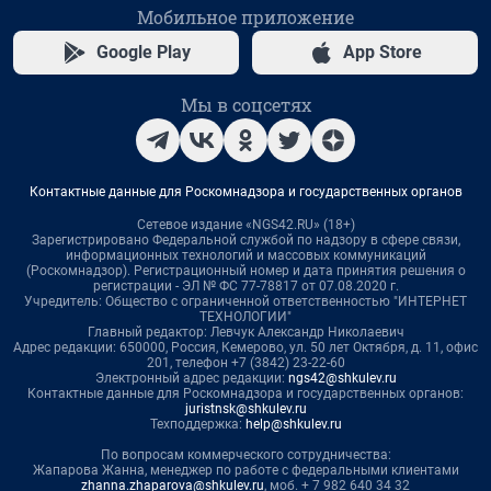
Мобильное приложение
Google Play
App Store
Мы в соцсетях
Контактные данные для Роскомнадзора и государственных органов
Сетевое издание «NGS42.RU» (18+)
Зарегистрировано Федеральной службой по надзору в сфере связи,
информационных технологий и массовых коммуникаций
(Роскомнадзор). Регистрационный номер и дата принятия решения о
регистрации - ЭЛ № ФС 77-78817 от 07.08.2020 г.
Учредитель: Общество с ограниченной ответственностью "ИНТЕРНЕТ
ТЕХНОЛОГИИ"
Главный редактор: Левчук Александр Николаевич
Адрес редакции: 650000, Россия, Кемерово, ул. 50 лет Октября, д. 11, офис
201, телефон +7 (3842) 23-22-60
Электронный адрес редакции:
ngs42@shkulev.ru
Контактные данные для Роскомнадзора и государственных органов:
juristnsk@shkulev.ru
Техподдержка:
help@shkulev.ru
По вопросам коммерческого сотрудничества:
Жапарова Жанна, менеджер по работе с федеральными клиентами
zhanna.zhaparova@shkulev.ru
, моб. + 7 982 640 34 32