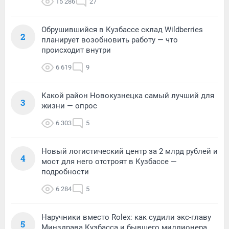
15 286
27
Обрушившийся в Кузбассе склад Wildberries
2
планирует возобновить работу — что
происходит внутри
6 619
9
Какой район Новокузнецка самый лучший для
3
жизни — опрос
6 303
5
Новый логистический центр за 2 млрд рублей и
4
мост для него отстроят в Кузбассе —
подробности
6 284
5
Наручники вместо Rolex: как судили экс-главу
5
Минздрава Кузбасса и бывшего миллионера