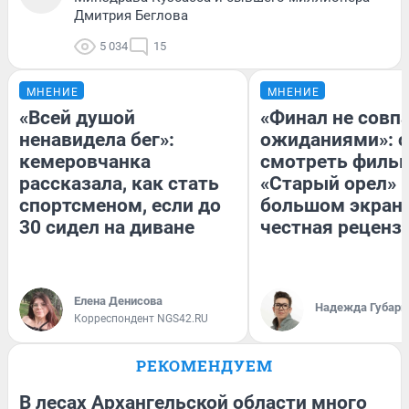
Дмитрия Беглова
5 034
15
МНЕНИЕ
МНЕНИЕ
«Всей душой
«Финал не совпа
ненавидела бег»:
ожиданиями»: с
кемеровчанка
смотреть филь
рассказала, как стать
«Старый орел» 
спортсменом, если до
большом экран
30 сидел на диване
честная реценз
Елена Денисова
Надежда Губарь
Корреспондент NGS42.RU
РЕКОМЕНДУЕМ
В лесах Архангельской области много