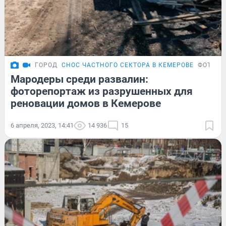
ГОРОД
СНОС ЧАСТНОГО СЕКТОРА В КЕМЕРОВЕ
ФОТОРЕ
Мародеры среди развалин:
фоторепортаж из разрушенных для
реновации домов в Кемерове
6 апреля, 2023, 14:41
14 936
15