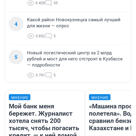
6 428
35
Какой район Новокузнецка самый лучший
4
для жизни — опрос
5 852
5
Новый логистический центр за 2 млрд
5
рублей и мост для него отстроят в Кузбассе
— подробности
5 791
5
МНЕНИЕ
МНЕНИЕ
Мой банк меня
«Машина прост
бережет. Журналист
полетела». Вод
хотела снять 200
сравнил бензин
тысяч, чтобы погасить
Казахстане и Р
кредит, — к ней домой