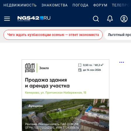
НЕДВИЖИМОСТЬ
ЗНАКОМСТВА
ПОГОДА
ФОРУМ
ТЕЛЕПРО
Чего ждать кузбассовцам осенью — ответ экономиста
Льготный про