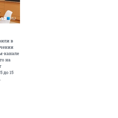
вили в
ечении
м-канале
то на
т
 до 15
.