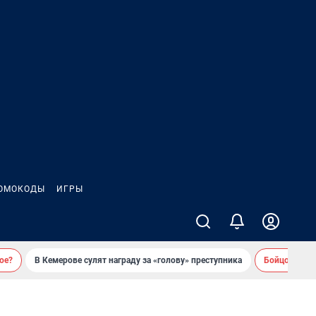
ОМОКОДЫ
ИГРЫ
ое?
В Кемерове сулят награду за «голову» преступника
Бойцовский 