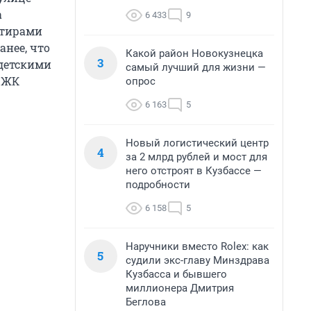
а
6 433
9
артирами
анее, что
Какой район Новокузнецка
3
 детскими
самый лучший для жизни —
, ЖК
опрос
6 163
5
Новый логистический центр
4
за 2 млрд рублей и мост для
него отстроят в Кузбассе —
подробности
6 158
5
Наручники вместо Rolex: как
5
судили экс-главу Минздрава
Кузбасса и бывшего
миллионера Дмитрия
Беглова