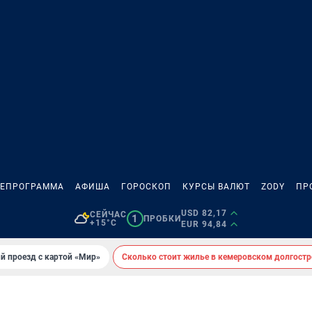
ЛЕПРОГРАММА
АФИША
ГОРОСКОП
КУРСЫ ВАЛЮТ
ZODY
ПР
USD 82,17
СЕЙЧАС
1
ПРОБКИ
+15°C
EUR 94,84
й проезд с картой «Мир»
Сколько стоит жилье в кемеровском долгостр