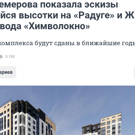
емерова показала эскизы
йся высотки на «Радуге» и Ж
авода «Химволокно»
комплекса будут сданы в ближайшие год
3 193
ариев