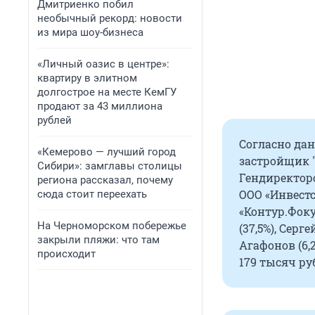
Дмитриенко побил
необычный рекорд: новости
из мира шоу-бизнеса
«Личный оазис в центре»:
квартиру в элитном
долгострое на месте КемГУ
продают за 43 миллиона
рублей
Согласно да
«Кемерово — лучший город
застройщик "
Сибири»: замглавы столицы
Гендиректоро
региона рассказал, почему
ООО «Инвестс
сюда стоит переехать
«Контур.Фок
На Черноморском побережье
(37,5%), Серг
закрыли пляжи: что там
Агафонов (6,
происходит
179 тысяч ру