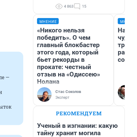
4 863
15
МНЕНИЕ
МНЕНИ
«Никого нельзя
Насле
победить». О чем
чудом
главный блокбастер
транс
этого года, который
разне
бьет рекорды в
совет
прокате: честный
отзыв на «Одиссею»
ле —
Нолана
н
Стас Соколов
Эксперт
быток
РЕКОМЕНДУЕМ
Ученый в изгнании: какую
тайну хранит могила