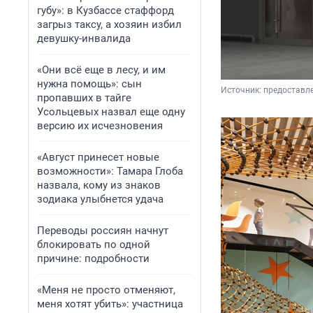
губу»: в Кузбассе стаффорд
загрыз таксу, а хозяин избил
девушку-инвалида
«Они всё еще в лесу, и им
нужна помощь»: сын
Источник: 
предоставл
пропавших в тайге
Усольцевых назвал еще одну
версию их исчезновения
«Август принесет новые
возможности»: Тамара Глоба
назвала, кому из знаков
зодиака улыбнется удача
Переводы россиян начнут
блокировать по одной
причине: подробности
«Меня не просто отменяют,
меня хотят убить»: участница