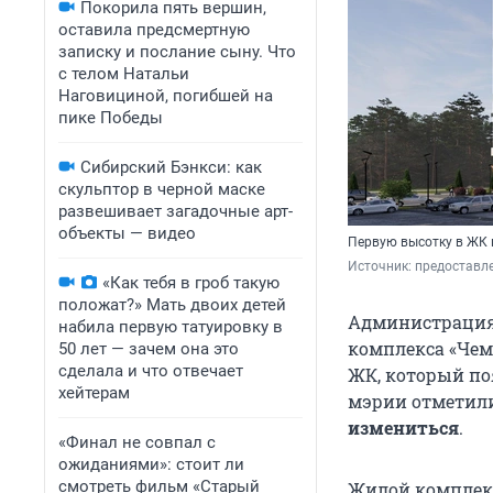
Покорила пять вершин,
оставила предсмертную
записку и послание сыну. Что
с телом Натальи
Наговициной, погибшей на
пике Победы
Сибирский Бэнкси: как
скульптор в черной маске
развешивает загадочные арт-
объекты — видео
Первую высотку в ЖК н
Источник: 
предоставл
«Как тебя в гроб такую
положат?» Мать двоих детей
Администрация
набила первую татуировку в
комплекса «Чем
50 лет — зачем она это
сделала и что отвечает
ЖК, который по
хейтерам
мэрии отметили
измениться
.
«Финал не совпал с
ожиданиями»: стоит ли
смотреть фильм «Старый
Жилой комплекс