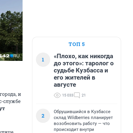
ТОП 5
«Плохо, как никогда
1
до этого»: таролог о
судьбе Кузбасса и
его жителей в
августе
орода, и
15 033
21
с-службе
ут
Обрушившийся в Кузбассе
2
склад Wildberries планирует
возобновить работу — что
происходит внутри
улице