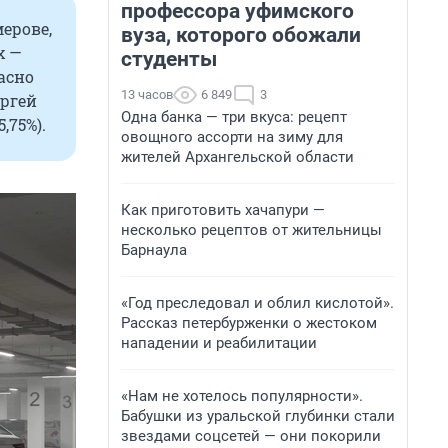
профессора уфимского
ерове,
вуза, которого обожали
х —
студенты
асно
13 часов
6 849
3
ергей
Одна банка — три вкуса: рецепт
,75%).
овощного ассорти на зиму для
жителей Архангельской области
Как приготовить хачапури —
несколько рецептов от жительницы
Барнаула
«Год преследовал и облил кислотой».
Рассказ петербурженки о жестоком
нападении и реабилитации
«Нам не хотелось популярности».
Бабушки из уральской глубинки стали
звездами соцсетей — они покорили