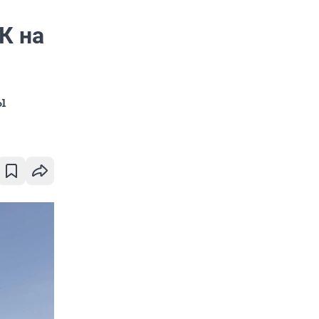
К на
ы