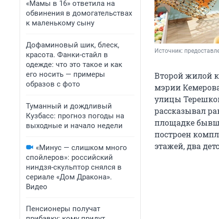
«Мамы в 16» ответила на
обвинения в домогательствах
к маленькому сыну
Дофаминовый шик, блеск,
Источник: 
предоставл
красота. Фанки-стайл в
одежде: что это такое и как
его носить — примеры
Второй жилой к
образов с фото
мэрии Кемерова
улицы Терешков
Туманный и дождливый
рассказывал ра
Кузбасс: прогноз погоды на
площадке бывше
выходные и начало недели
построен компл
этажей, два дет
«Минус — слишком много
спойлеров»: российский
ниндзя-скульптор снялся в
сериале «Дом Дракона».
Видео
Пенсионеры получат
прибавку: кому придут