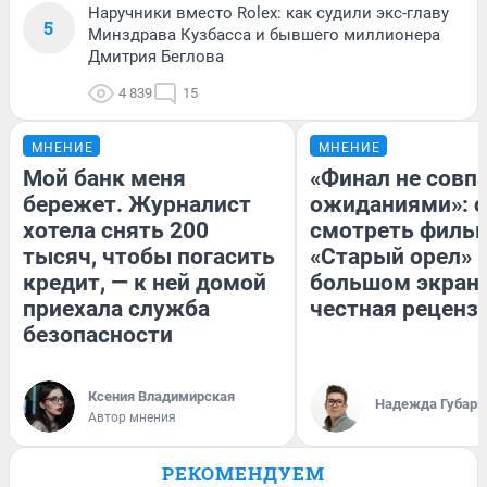
Наручники вместо Rolex: как судили экс-главу
5
Минздрава Кузбасса и бывшего миллионера
Дмитрия Беглова
4 839
15
МНЕНИЕ
МНЕНИЕ
Мой банк меня
«Финал не совпа
бережет. Журналист
ожиданиями»: с
хотела снять 200
смотреть филь
тысяч, чтобы погасить
«Старый орел» 
кредит, — к ней домой
большом экран
приехала служба
честная реценз
безопасности
Ксения Владимирская
Надежда Губарь
Автор мнения
РЕКОМЕНДУЕМ