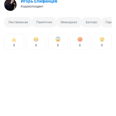
Игорь Епифанцев
Корреспондент
Листвяжная
Памятник
Мемориал
Белово
Горно
0
0
0
0
0