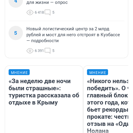
4
для жизни — опрос
6 418
5
Новый логистический центр за 2 млрд
5
рублей и мост для него отстроят в Кузбассе
— подробности
6 391
5
МНЕНИЕ
МНЕНИЕ
«За неделю две ночи
«Никого нельз
были страшные»:
победить». О ч
туристка рассказала об
главный блокб
отдыхе в Крыму
этого года, ко
бьет рекорды 
прокате: честн
отзыв на «Оди
Нолана