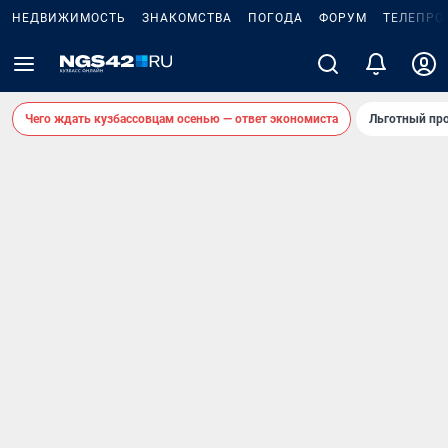
НЕДВИЖИМОСТЬ
ЗНАКОМСТВА
ПОГОДА
ФОРУМ
ТЕЛЕПРО
Чего ждать кузбассовцам осенью — ответ экономиста
Льготный про