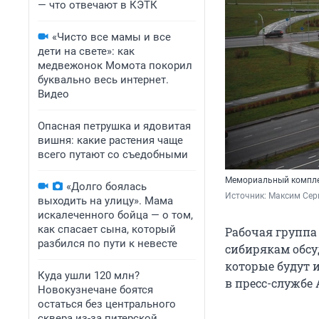
— что отвечают в КЭТК
«Чисто все мамы и все
дети на свете»: как
медвежонок Момота покорил
буквально весь интернет.
Видео
Опасная петрушка и ядовитая
вишня: какие растения чаще
всего путают со съедобными
Мемориальный комплек
«Долго боялась
Источник: 
Максим Сер
выходить на улицу». Мама
искалеченного бойца — о том,
как спасает сына, который
Рабочая группа
разбился по пути к невесте
сибирякам обсу
которые будут 
Куда ушли 120 млн?
в пресс-службе 
Новокузнечане боятся
остаться без центрального
сквера из-за питерской