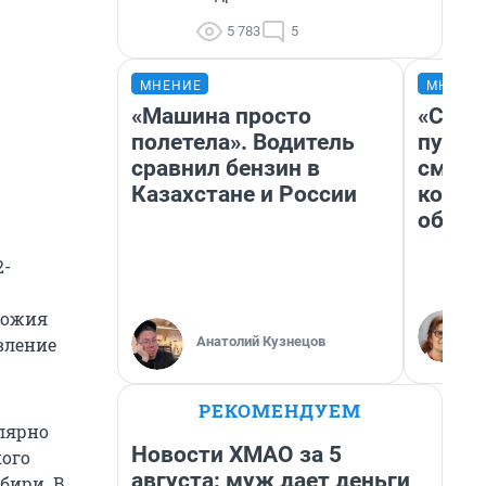
5 783
5
МНЕНИЕ
МНЕНИ
«Машина просто
«Спут
полетела». Водитель
пургу»
сравнил бензин в
смерт
Казахстане и России
котор
обнар
2-
ножия
Анатолий Кузнецов
вление
РЕКОМЕНДУЕМ
лярно
Новости ХМАО за 5
кого
августа: муж дает деньги
бири. В