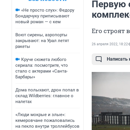
Первую 
«Не просто слух»: Федору
комплек
Бондарчуку приписывают
новый роман — с кем
Его строят 
Воют сирены, аэропорты
закрывают: на Урал летят
26 апреля 2022, 18:22
ракеты
Написать
Круче сюжета любого
сериала: посмотрите, что
стало с актерами «Санта-
Барбары»
Дома полыхают, дрон попал в
склад Wildberries: главное о
налетах
«Люди мокрые и злые»:
кемеровчане пожаловались
на пекло внутри троллейбусов