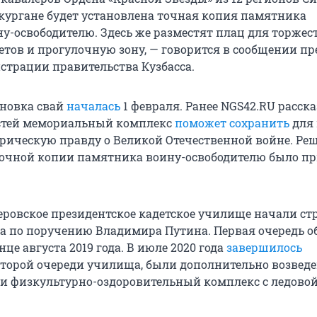
 кургане будет установлена точная копия памятника
ну-освободителю. Здесь же разместят плац для торже
тов и прогулочную зону, — говорится в сообщении пр
трации правительства Кузбасса.
новка свай
началась
1 февраля. Ранее NGS42.RU расск
стей мемориальный комплекс
поможет сохранить
для
рическую правду о Великой Отечественной войне. Реш
точной копии памятника воину-освободителю было пр
ровское президентское кадетское училище начали ст
ода по поручению Владимира Путина. Первая очередь о
нце августа 2019 года. В июле 2020 года
завершилось
второй очереди училища, были дополнительно возвед
и физкультурно-оздоровительный комплекс с ледовой