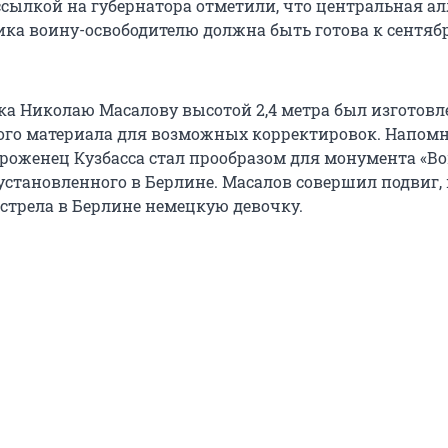
ссылкой на губернатора отметили, что центральная ал
ка воину-освободителю должна быть готова к сентяб
а Николаю Масалову высотой 2,4 метра был изготовл
ого материала для возможных корректировок. Напом
уроженец Кузбасса стал прообразом для монумента «В
установленного в Берлине. Масалов совершил подвиг,
бстрела в Берлине немецкую девочку.