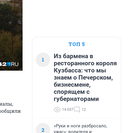
ТОП 5
Из бармена в
1
ресторанного короля
Кузбасса: что мы
знаем о Печерском,
бизнесмене,
спорящем с
губернаторами
иалы,
14 037
12
сообщили
«Руки и ноги разбросало,
2
ужас»: водителя и