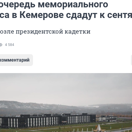
очередь мемориального
са в Кемерове сдадут к сент
возле президентской кадетки
4 584
 комментарий