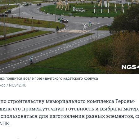
с появится возле президентского кадетского корпуса
ков / NGS42.RU
 по строительству мемориального комплекса Героям-
дила его промежуточную готовность и выбрала матер
использоваться для изготовления разных элементов, 
АПК.