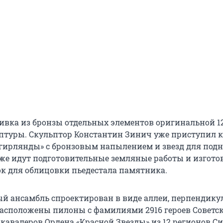
ливка из бронзы отдельных элементов оригинальной 1
птуры. Скульптор Константин Зинич уже приступил к
гирлянды» с бронзовым напылением и звезд для под
же идут подготовительные земляные работы и изгото
к для облицовки пьедестала памятника.
й ансамбль спроектирован в виде аллеи, перпендику
расположены пилоны с фамилиями 2916 героев Советс
 кавалеров Ордена «Красной Звезды» из 12 регионов Си