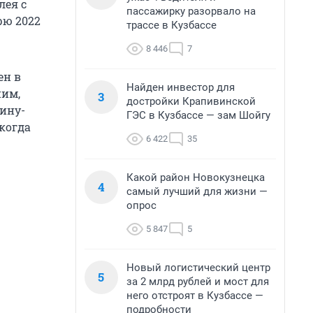
лея с
пассажирку разорвало на
рю 2022
трассе в Кузбассе
8 446
7
ен в
Найден инвестор для
ним,
3
достройки Крапивинской
оину-
ГЭС в Кузбассе — зам Шойгу
 когда
6 422
35
Какой район Новокузнецка
4
самый лучший для жизни —
опрос
5 847
5
Новый логистический центр
5
за 2 млрд рублей и мост для
него отстроят в Кузбассе —
подробности