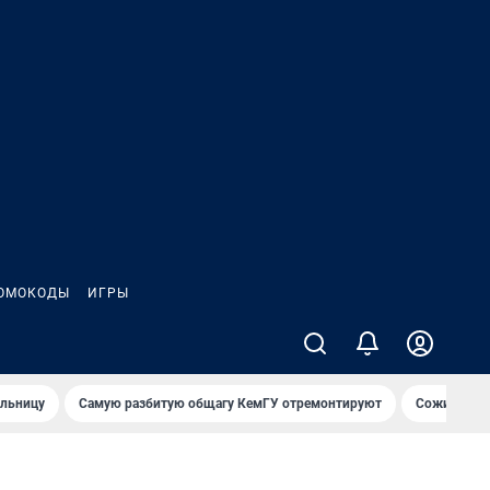
ОМОКОДЫ
ИГРЫ
ольницу
Самую разбитую общагу КемГУ отремонтируют
Сожительни