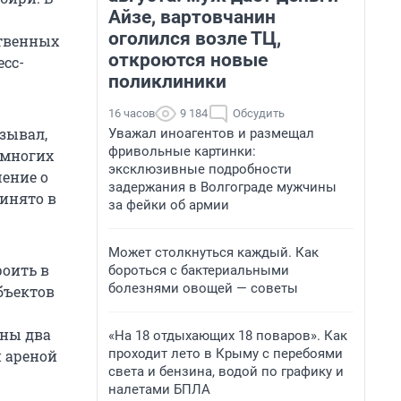
Айзе, вартовчанин
оголился возле ТЦ,
ственных
откроются новые
есс-
поликлиники
16 часов
9 184
Обсудить
азывал,
Уважал иноагентов и размещал
фривольные картинки:
 многих
эксклюзивные подробности
ение о
задержания в Волгограде мужчины
инято в
за фейки об армии
Может столкнуться каждый. Как
роить в
бороться с бактериальными
болезнями овощей — советы
бъектов
ены два
«На 18 отдыхающих 18 поваров». Как
проходит лето в Крыму с перебоями
 ареной
света и бензина, водой по графику и
налетами БПЛА