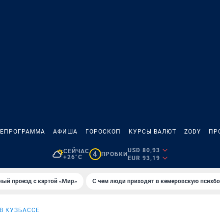
ЛЕПРОГРАММА
АФИША
ГОРОСКОП
КУРСЫ ВАЛЮТ
ZODY
ПР
USD 80,93
СЕЙЧАС
4
ПРОБКИ
+26°C
EUR 93,19
ный проезд с картой «Мир»
С чем люди приходят в кемеровскую психб
 В КУЗБАССЕ