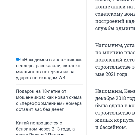
конце аллеи на
советскому вои
построений каде
службы админис
Напомним, уста
по мнению вла
поколений исто
«Находимся в заложниках»:
селлеры рассказали, сколько
строительстве 
миллионов потеряли из-за
мае 2021 года.
ударов по складам WB
Напомним, Кеме
Подарок на 18-летие от
мошенников: как новая схема
декабре 2018 г
с «переоформлением» номера
была сдана в ко
оставит вас без денег
строительство 
жилых корпуса 
Китай попрощается с
и бассейном.
бензином через 2–3 года, а