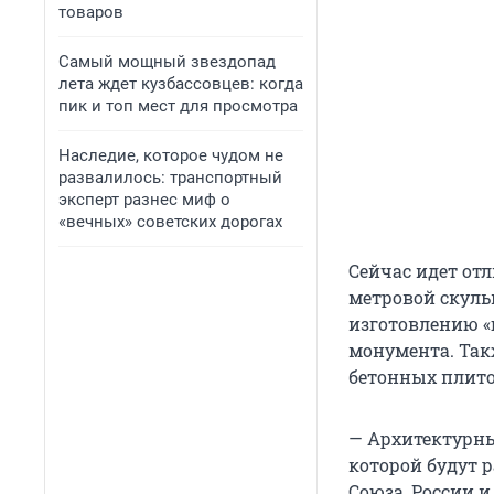
товаров
Самый мощный звездопад
лета ждет кузбассовцев: когда
пик и топ мест для просмотра
Наследие, которое чудом не
развалилось: транспортный
эксперт разнес миф о
«вечных» советских дорогах
Сейчас идет от
метровой скуль
изготовлению «
монумента. Так
бетонных плито
— Архитектурны
которой будут 
Союза, России и