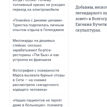
когда Россия? Почему
топливный кризис не ускорил
Добавим, неско
переход на электромобили
легендарного х
зовет» в Волгог
«Помойка с дикими ценами».
Евгения Вучетич
Туристка поделилась личным
скульптурах.
опытом отдыха в Геленджике
Миллиарды на дешевых
стейках: сколько
зарабатывают fix-price-
рестораны «The Бык» и как
устроена их франшиза
Фотография с поверхности
Марса вызвала бурные споры
в Сети — на снимке
рассмотрели «загадочного
ходящего человека»
«Наших пациентов не терпят
даже в больницах»: психиатр