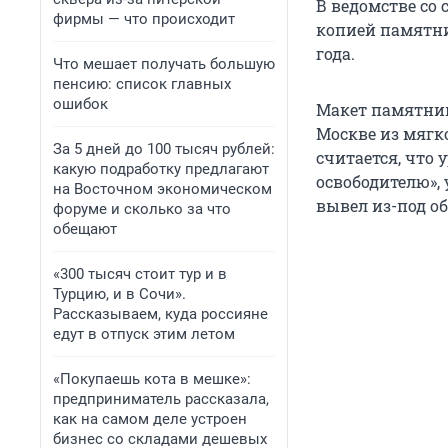
В ведомстве со 
фирмы — что происходит
копией памятни
года.
Что мешает получать большую
пенсию: список главных
ошибок
Макет памятник
Москве из мягк
За 5 дней до 100 тысяч рублей:
считается, что 
какую подработку предлагают
освободителю», 
на Восточном экономическом
вывел из-под о
форуме и сколько за что
обещают
«300 тысяч стоит тур и в
Турцию, и в Сочи».
Рассказываем, куда россияне
едут в отпуск этим летом
«Покупаешь кота в мешке»:
предприниматель рассказала,
как на самом деле устроен
бизнес со складами дешевых