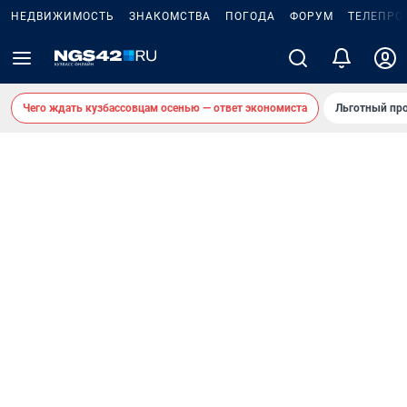
НЕДВИЖИМОСТЬ
ЗНАКОМСТВА
ПОГОДА
ФОРУМ
ТЕЛЕПРО
Чего ждать кузбассовцам осенью — ответ экономиста
Льготный про