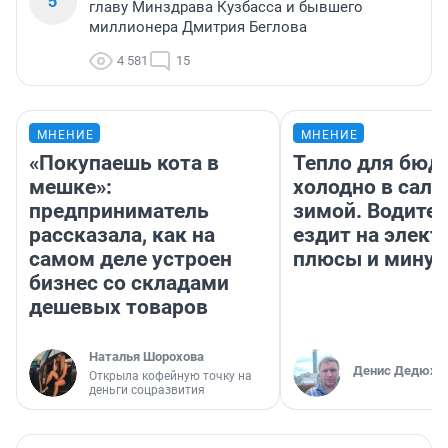
5
главу Минздрава Кузбасса и бывшего
миллионера Дмитрия Беглова
4 581
15
МНЕНИЕ
МНЕНИЕ
«Покупаешь кота в
Тепло для бюд
мешке»:
холодно в сало
предприниматель
зимой. Водител
рассказала, как на
ездит на элект
самом деле устроен
плюсы и мину
бизнес со складами
дешевых товаров
Наталья Шорохова
Денис Дедюхи
Открыла кофейную точку на
деньги соцразвития