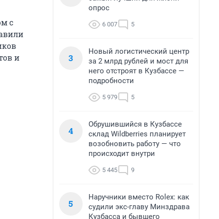
опрос
м с
6 007
5
равили
иков
Новый логистический центр
3
тов и
за 2 млрд рублей и мост для
него отстроят в Кузбассе —
подробности
5 979
5
Обрушившийся в Кузбассе
4
склад Wildberries планирует
возобновить работу — что
происходит внутри
5 445
9
Наручники вместо Rolex: как
5
судили экс-главу Минздрава
Кузбасса и бывшего