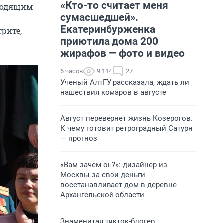
«Кто-то считает меня
сходящим
сумасшедшей».
Екатеринбурженка
рите,
приютила дома 200
жирафов — фото и видео
6 часов
9 114
27
Ученый АлтГУ рассказала, ждать ли
нашествия комаров в августе
Август перевернет жизнь Козерогов.
К чему готовит ретроградный Сатурн
— прогноз
«Вам зачем он?»: дизайнер из
Москвы за свои деньги
восстанавливает дом в деревне
Архангельской области
Знаменитая тикток-блогер,