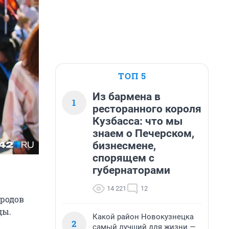
ТОП 5
Из бармена в
1
ресторанного короля
Кузбасса: что мы
знаем о Печерском,
бизнесмене,
спорящем с
губернаторами
14 221
12
ородов
ды.
Какой район Новокузнецка
2
самый лучший для жизни —