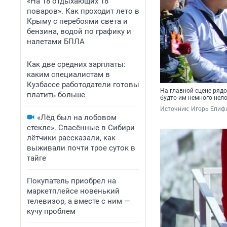
«На 18 отдыхающих 18
поваров». Как проходит лето в
Крыму с перебоями света и
бензина, водой по графику и
налетами БПЛА
Как две средних зарплаты:
каким специалистам в
Кузбассе работодатели готовы
На главной сцене рядо
платить больше
будто им немного нел
Источник: 
Игорь Епиф
«Лёд был на лобовом
стекле». Спасённые в Сибири
лётчики рассказали, как
выживали почти трое суток в
тайге
Покупатель приобрел на
маркетплейсе новенький
телевизор, а вместе с ним —
кучу проблем