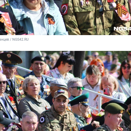
анцев / NGS42.RU