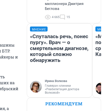
миллионера Дмитрия
Беглова
4 665
15
МНЕНИЕ
МНЕНИ
«Спуталась речь, понес
«Маши
пургу». Врач — о
полет
 машины
смертельном диагнозе,
сравн
 БТР.
который сложно
Казах
айкеры и
обнаружить
уть
Ирина Волкова
бших на
Главврач клиники
тябрьский
«Реабилитация доктора
Волковой»
РЕКОМЕНДУЕМ
ия, а