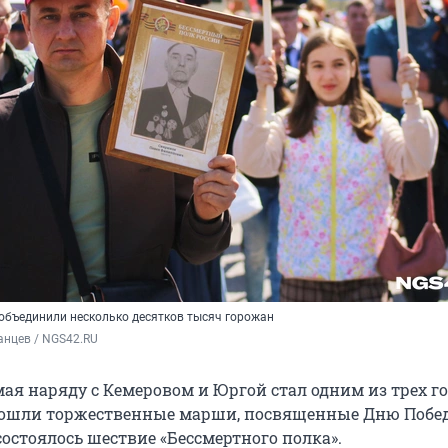
бъединили несколько десятков тысяч горожан
анцев / NGS42.RU
мая наряду с Кемеровом и Юргой стал одним из трех г
прошли торжественные марши, посвященные Дню Побе
состоялось шествие «Бессмертного полка».