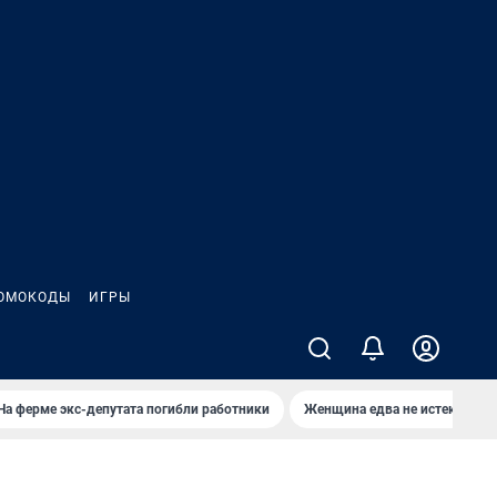
ОМОКОДЫ
ИГРЫ
На ферме экс-депутата погибли работники
Женщина едва не истекла кро