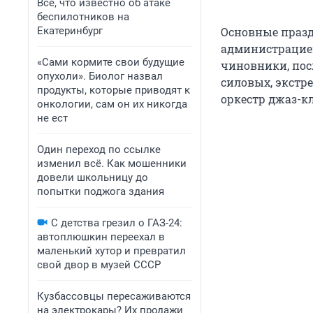
Все, что известно об атаке
беспилотников на
Екатеринбург
Основные празд
администрацией
«Сами кормите свои будущие
чиновники, пос
опухоли». Биолог назвал
силовых, экстр
продукты, которые приводят к
оркестр джаз-кл
онкологии, сам он их никогда
не ест
Один переход по ссылке
изменил всё. Как мошенники
довели школьницу до
попытки поджога здания
С детства грезил о ГАЗ-24:
автоплюшкин переехал в
маленький хутор и превратил
свой двор в музей СССР
Кузбассовцы пересаживаются
на электрокары? Их продажи