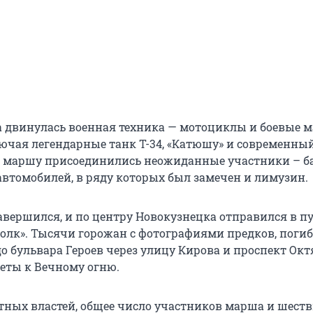
а двинулась военная техника — мотоциклы и боевые
лючая легендарные танк Т-34, «Катюшу» и современный
к маршу присоединились неожиданные участники – б
автомобилей, в ряду которых был замечен и лимузин.
авершился, и по центру Новокузнецка отправился в п
олк». Тысячи горожан с фотографиями предков, поги
до бульвара Героев через улицу Кирова и проспект Ок
еты к Вечному огню.
тных властей, общее число участников марша и шеств