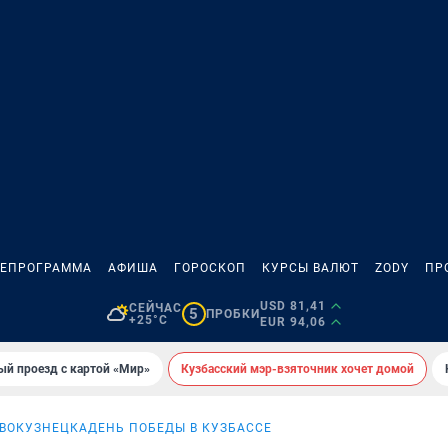
ЛЕПРОГРАММА
АФИША
ГОРОСКОП
КУРСЫ ВАЛЮТ
ZODY
ПР
USD 81,41
СЕЙЧАС
5
ПРОБКИ
+25°C
EUR 94,06
ый проезд с картой «Мир»
Кузбасский мэр-взяточник хочет домой
ОВОКУЗНЕЦКА
ДЕНЬ ПОБЕДЫ В КУЗБАССЕ