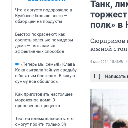
Танк, ли
Что к августу подорожало в
торжест
Кузбассе больше всего —
обзор цен на продукты
полк» в
Быстро покраснеют: как
Сюрпризов в
соспеть зеленые помидоры
дома — пять самых
южной стол
эффективных способов
9 мая 2024, 15:43
4
«Теперь мы семья!» Клава
Кока сыграла тайную свадьбу
с богатым блогером. В какую
Написать
сумму всё обошлось
Как приготовить настоящее
мороженое дома: 3
проверенных рецепта
Тест на внимательность: его
смогут пройти только 5%