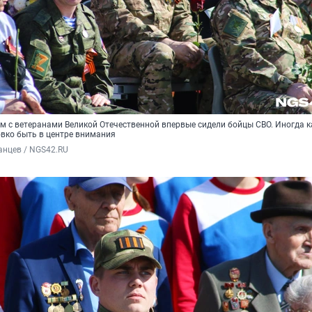
м с ветеранами Великой Отечественной впервые сидели бойцы СВО. Иногда к
овко быть в центре внимания
анцев / NGS42.RU