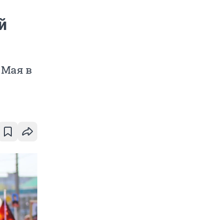
й
 Мая в