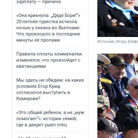
зарплату — причина
«Она крикнула: „Дядя Боря!“»
25-летняя туристка исчезла
ночью у океана во Вьетнаме.
Что произошло в последние
минуты ее пропажи
Источник: 
Игорь Епиф
Правила оплаты коммуналки
изменятся: что произойдет с
квитанциями
Мы здесь не обидим: на каких
условиях Егор Крид
согласился выступить в
Кемерове?
«Это общий ребенок, а не „муж
помогает“»: истории семей,
где в декрет ушел отец