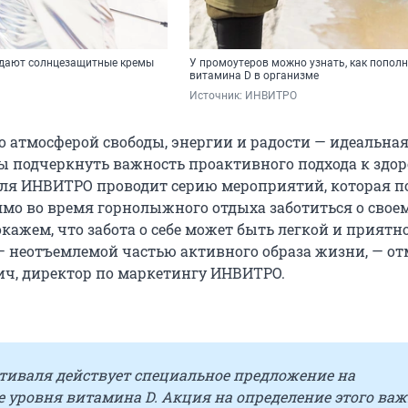
здают солнцезащитные кремы
У промоутеров можно узнать, как пополн
витамина D в организме
Источник: 
ИНВИТРО
его атмосферой свободы, энергии и радости — идеальна
ы подчеркнуть важность проактивного подхода к здор
ля ИНВИТРО проводит серию мероприятий, которая 
мо во время горнолыжного отдыха заботиться о свое
кажем, что забота о себе может быть легкой и приятно
 неотъемлемой частью активного образа жизни, — от
ч, директор по маркетингу ИНВИТРО.
стиваля действует специальное предложение на
 уровня витамина D. Акция на определение этого ва