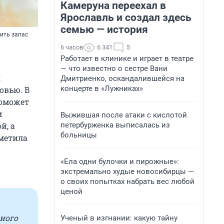
Камеруна переехал в
Ярославль и создал здесь
семью — история
ить запас
6 часов
6 341
5
Работает в клинике и играет в театре
— что известно о сестре Вани
я
Дмитриенко, оскандалившейся на
концерте в «Лужниках»
овью. В
поможет
м
Выжившая после атаки с кислотой
й, а
петербурженка выписалась из
больницы
метила
«Ела одни булочки и пирожные»:
экстремально худые новосибирцы —
о своих попытках набрать вес любой
ценой
жного
Ученый в изгнании: какую тайну