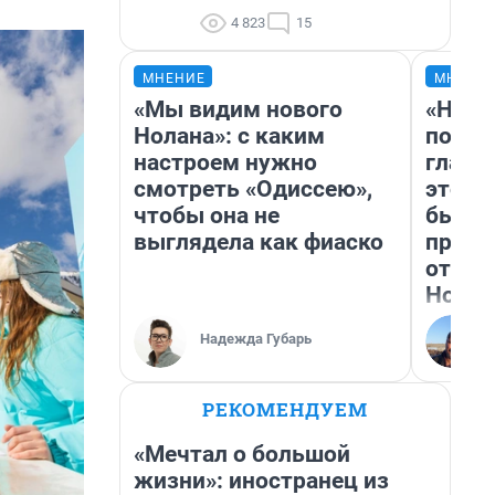
4 823
15
МНЕНИЕ
МНЕНИ
«Мы видим нового
«Нико
Нолана»: с каким
побед
настроем нужно
главн
смотреть «Одиссею»,
этого
чтобы она не
бьет 
выглядела как фиаско
прока
отзыв
Нолан
Надежда Губарь
РЕКОМЕНДУЕМ
«Мечтал о большой
жизни»: иностранец из