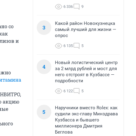
6 336
9
Какой район Новокузнецка
ано со
3
самый лучший для жизни —
как
опрос
лизов и
6 135
5
Новый логистический центр
4
за 2 млрд рублей и мост для
ажно
него отстроят в Кузбассе —
витамина
подробности
6 122
5
ИНВИТРО,
ю акцию
Наручники вместо Rolex: как
тные
5
судили экс-главу Минздрава
Кузбасса и бывшего
ьного
миллионера Дмитрия
Беглова