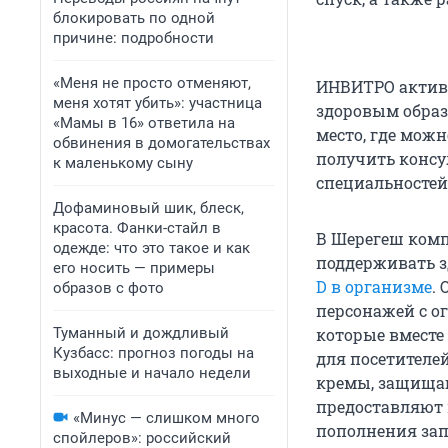
блокировать по одной
причине: подробности
«Меня не просто отменяют,
ИНВИТРО активн
меня хотят убить»: участница
здоровым образ
«Мамы в 16» ответила на
место, где мож
обвинения в домогательствах
получить конс
к маленькому сыну
специальностей
Дофаминовый шик, блеск,
красота. Фанки-стайл в
В Шерегеш комп
одежде: что это такое и как
поддерживать з
его носить — примеры
D в организме
.
образов с фото
персонажей с о
Туманный и дождливый
которые вместе
Кузбасс: прогноз погоды на
для посетителей
выходные и начало недели
кремы, защищаю
предоставляют
«Минус — слишком много
пополнения зап
спойлеров»: российский