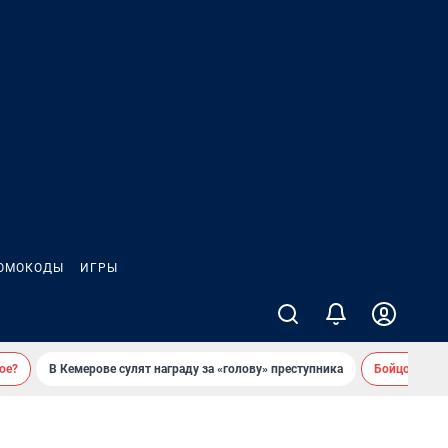
ОМОКОДЫ
ИГРЫ
ое?
В Кемерове сулят награду за «голову» преступника
Бойцовский 