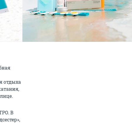
бная
я отдыха
катания,
олнце.
РО. В
сестер»,