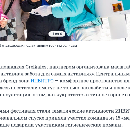
1 из 4
б отдыхающих под активным горным солнцем
площадках Grelkafest партнером организована масшта
активная забота для самых активных». Центральным
а бренд-зона
ИНВИТРО
— комфортное пространство дл
десь посетители смогут не только расслабиться после 
онсультацию о том, как «укротить» активное горное с
ми фестиваля стали тематические активности ИНВИТ
навальном спуске приняла участие команда из 15 «мед
ише подарили участникам гигиенические помады,