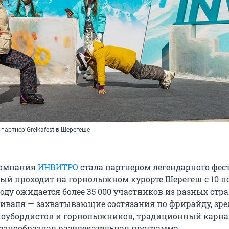
артнер Grelkafest в Шерегеше
компания
ИНВИТРО
стала партнером легендарного фес
орый проходит на горнолыжном курорте Шерегеш с 10 по
году ожидается более 35 000 участников из разных стра
иваля — захватывающие состязания по фрирайду, з
ноубордистов и горнолыжников, традиционный карн
 разнообразная развлекательная программа.