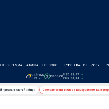
ЛЕПРОГРАММА
АФИША
ГОРОСКОП
КУРСЫ ВАЛЮТ
ZODY
ПР
USD 82,17
СЕЙЧАС
3
ПРОБКИ
+19°C
EUR 94,84
й проезд с картой «Мир»
Сколько стоит жилье в кемеровском долгостр