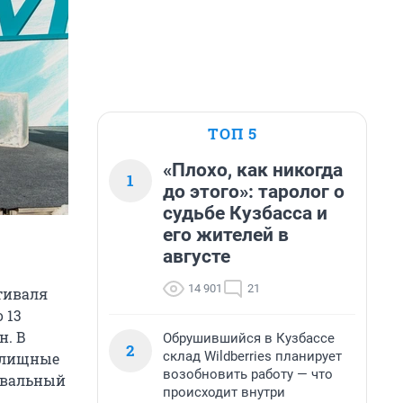
ТОП 5
«Плохо, как никогда
1
до этого»: таролог о
судьбе Кузбасса и
его жителей в
августе
14 901
21
тиваля
 13
н. В
Обрушившийся в Кузбассе
2
склад Wildberries планирует
релищные
возобновить работу — что
авальный
происходит внутри