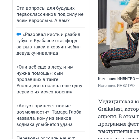
Эти вопросы для будущих
первоклассников под силу не
всем взрослым. А вам?
«Разорвал кисть и разбил
губу»: в Кузбассе стаффорд
загрыз таксу, а хозяин избил
девушку-инвалида
«Они всё еще в лесу, и им
нужна помощь»: сын
пропавших в тайге
Компания ИНВИТРО — п
Усольцевых назвал еще одну
Источник: 
ИНВИТРО
версию их исчезновения
Медицинская 
«Август принесет новые
Grelkafest, кот
возможности»: Тамара Глоба
апреля. В этом 
назвала, кому из знаков
программе фест
зодиака улыбнется удача
выступления с
спуск, а также
Переводы россиян начнут