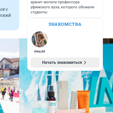
хранит могила профессора
уфимского вуза, которого обожали
ся с
студенты
нский
ЗНАКОМСТВА
irina
,
64
Начать знакомиться