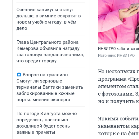
Осенние каникулы станут
дольше, а зимние сократят в
новом учебном году: в чём
дело
Глава Центрального района
Кемерова объявила награду
ИНВИТРО заботится о
«за голову» вандала-анонима,
Источник: 
ИНВИТРО
что вредит городу
На нескольких 
Вопрос на триллион.
программа «Про
Смогут ли зерновые
элементом стал
терминалы Балтики заменить
с фотозонами. З
заблокированные южные
порты: мнение эксперта
но и получить к
По погоде 8 августа можно
Яркими события
определить, насколько
знаменитом кар
дождливой будет осень —
важные приметы
которые на фин