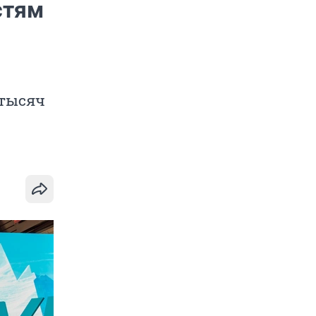
стям
 тысяч