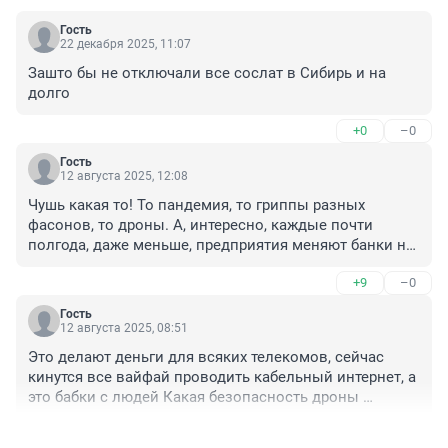
Гость
22 декабря 2025, 11:07
Зашто бы не отключали все сослат в Сибирь и на 
долго
+0
–0
Гость
12 августа 2025, 12:08
Чушь какая то! То пандемия, то гриппы разных 
фасонов, то дроны. А, интересно, каждые почти 
полгода, даже меньше, предприятия меняют банки на 
выплату зарплат добровольно-принудительно, тоже с 
+9
–0
дронами, с гриппом или еще с какой напастью 
связано? Что только не выдумают!!! Может хватит 
Гость
издеваться над людьми? Это схоже на 
12 августа 2025, 08:51
психологические опыты!
Это делают деньги для всяких телекомов, сейчас 
кинутся все вайфай проводить кабельный интернет, а 
это бабки с людей Какая безопасность дроны 
настраиваются в большом промежутке частот, а 
+4
–0
интернет работает в одной частоте иначе телефон 