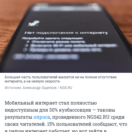
Большая часть пользователей жалуется не на полное отсутствие
интернета, а на низкую скорость
Источник: 
Александр Ощепков / NGS.RU
Мобильный интернет стал полностью
недоступным для 30% кузбассовцев — таковы
результаты
опроса
, проведенного NGS42.RU среди
своих читателей. 15% пользователей сообщают, что
в целом интернет работает, но вот зайти в