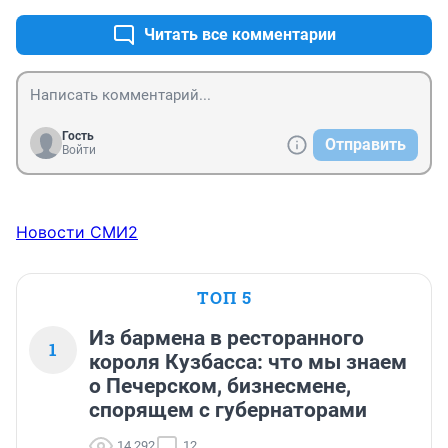
пере настраивать замучились бы. И при чём просто 
замедление , можно понять когда совсем отключили 
Читать все комментарии
сигнал блокируется чтобы не прошла команда на 
взрыв ни с какого источника. А тут не понятно. И 
операторы связи должны решать с властями вопрос 
об оплате раз не предоставляется услуга в полном 
объеме ,снижать тарифы.
Гость
Отправить
Войти
Новости СМИ2
ТОП 5
Из бармена в ресторанного
1
короля Кузбасса: что мы знаем
о Печерском, бизнесмене,
спорящем с губернаторами
14 292
12