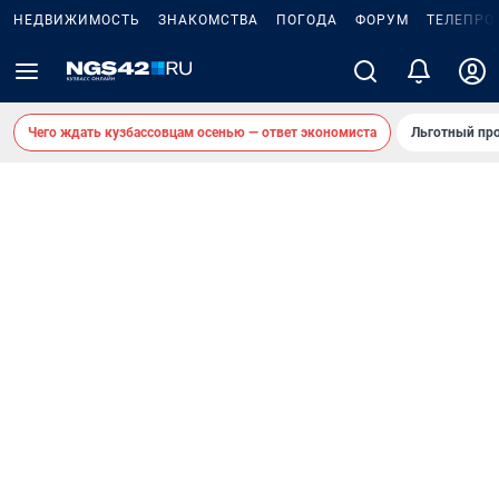
НЕДВИЖИМОСТЬ
ЗНАКОМСТВА
ПОГОДА
ФОРУМ
ТЕЛЕПРО
Чего ждать кузбассовцам осенью — ответ экономиста
Льготный про