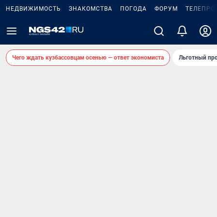
НЕДВИЖИМОСТЬ
ЗНАКОМСТВА
ПОГОДА
ФОРУМ
ТЕЛЕПРО
Чего ждать кузбассовцам осенью — ответ экономиста
Льготный про