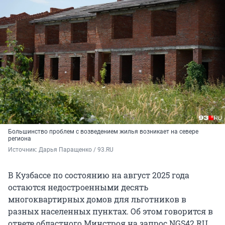
Большинство проблем с возведением жилья возникает на севере
региона
Источник: 
Дарья Паращенко / 93.RU
В Кузбассе по состоянию на август 2025 года
остаются недостроенными десять
многоквартирных домов для льготников в
разных населенных пунктах. Об этом говорится в
ответе областного Минстроя на запрос NGS42.RU.