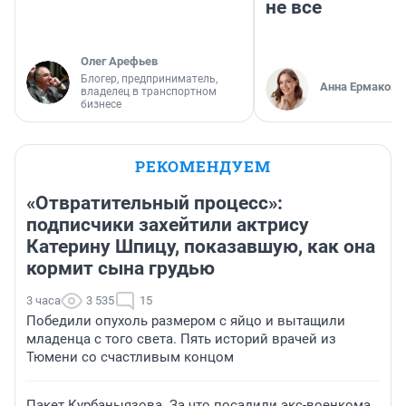
не все
Олег Арефьев
Блогер, предприниматель,
Анна Ермакова
владелец в транспортном
бизнесе
РЕКОМЕНДУЕМ
«Отвратительный процесс»:
подписчики захейтили актрису
Катерину Шпицу, показавшую, как она
кормит сына грудью
3 часа
3 535
15
Победили опухоль размером с яйцо и вытащили
младенца с того света. Пять историй врачей из
Тюмени со счастливым концом
Пакет Курбаныязова. За что посадили экс-военкома