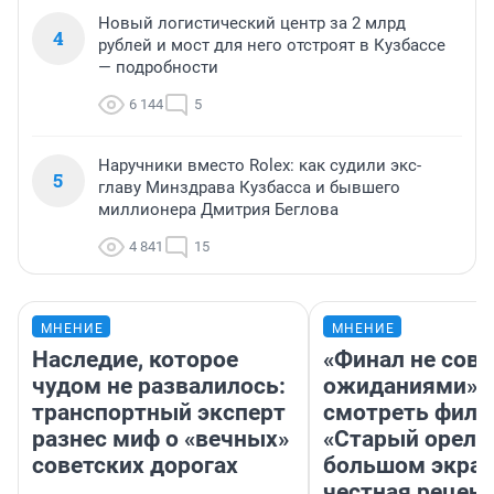
Новый логистический центр за 2 млрд
4
рублей и мост для него отстроят в Кузбассе
— подробности
6 144
5
Наручники вместо Rolex: как судили экс-
5
главу Минздрава Кузбасса и бывшего
миллионера Дмитрия Беглова
4 841
15
МНЕНИЕ
МНЕНИЕ
Наследие, которое
«Финал не совп
чудом не развалилось:
ожиданиями»: 
транспортный эксперт
смотреть фил
разнес миф о «вечных»
«Старый орел» 
советских дорогах
большом экран
честная рецен