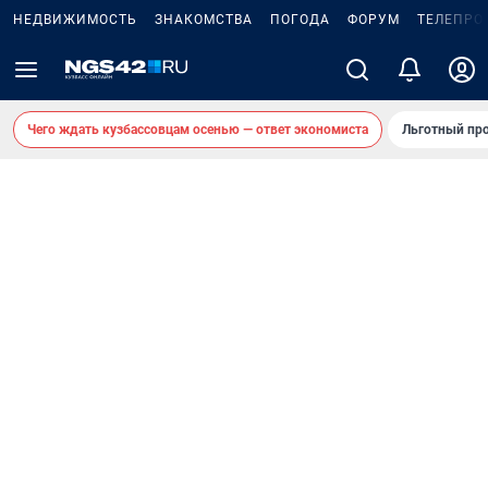
НЕДВИЖИМОСТЬ
ЗНАКОМСТВА
ПОГОДА
ФОРУМ
ТЕЛЕПРО
Чего ждать кузбассовцам осенью — ответ экономиста
Льготный про