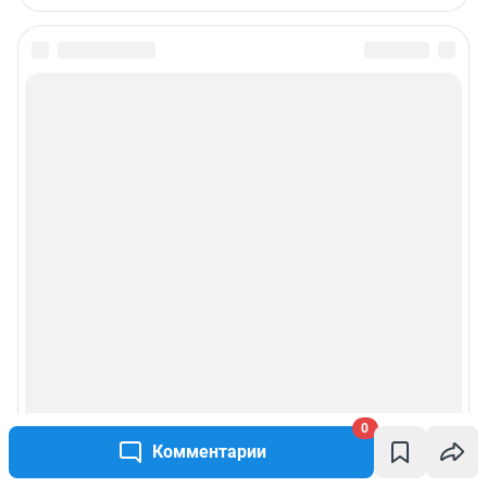
Редакция сайта не несет ответственности за достоверность
информации, содержащейся в рекламных объявлениях.
Информация об ограничениях
Политика использования cookies
Рекомендательные системы
Политика конфиденциальности и обработки персональных данных и
правила использования сайта
© ООО «Сеть городских порталов»
© ООО «Интернет Технологии»
0
Комментарии