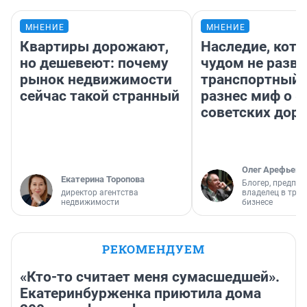
МНЕНИЕ
МНЕНИЕ
Квартиры дорожают,
Наследие, кото
но дешевеют: почему
чудом не разва
рынок недвижимости
транспортный 
сейчас такой странный
разнес миф о 
советских доро
Олег Арефьев
Екатерина Торопова
Блогер, предпри
директор агентства
владелец в тра
недвижимости
бизнесе
РЕКОМЕНДУЕМ
«Кто-то считает меня сумасшедшей».
Екатеринбурженка приютила дома